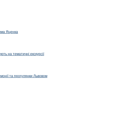
дима Яценка
ють на тематичні екскурсії
емонії та прогулянки Львовом