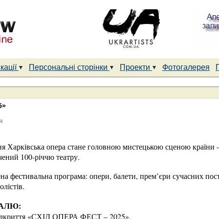
кації
Персональні сторінки
Проекти
Фотогалерея
5»
я
тня Харківська опера стане головною мистецькою сценою країни 
ний 100-річчю театру.
ена фестивальна програма: опери, балети, прем’єри сучасних пос
олістів.
АЛЮ:
відкриття «СХІД ОПЕРА ФЕСТ – 2025».