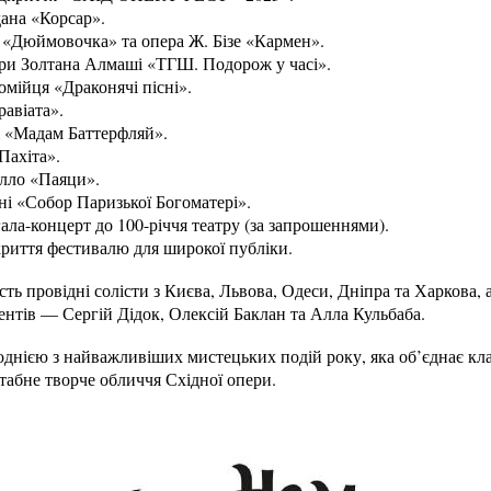
дана «Корсар».
а «Дюймовочка» та опера Ж. Бізе «Кармен».
ери Золтана Алмаші «ТГШ. Подорож у часі».
омійця «Драконячі пісні».
равіата».
і «Мадам Баттерфляй».
Пахіта».
алло «Паяци».
ні «Собор Паризької Богоматері».
ала-концерт до 100-річчя театру (за запрошеннями).
криття фестивалю для широкої публіки.
ть провідні солісти з Києва, Львова, Одеси, Дніпра та Харкова, 
ентів — Сергій Дідок, Олексій Баклан та Алла Кульбаба.
однією з найважливіших мистецьких подій року, яка об’єднає кла
табне творче обличчя Східної опери.