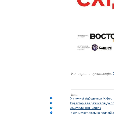
Концертна організація:
Інші:
У столиці відбудеться IX фест
Від акторів та режисерів до п
Закупили 100 Starlink
У Луцьку зіграють на золотій 