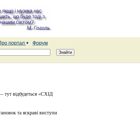
Про портал
Форум
— тут відбудеться «СХІД
тановок та яскраві виступи