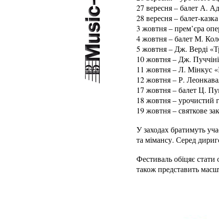
27 вересня – балет А. А
28 вересня – балет-казк
3 жовтня – прем’єра оп
4 жовтня – балет М. Кол
5 жовтня – Дж. Верді «Т
10 жовтня – Дж. Пуччін
11 жовтня – Л. Мінкус «
12 жовтня – Р. Леонкав
17 жовтня – балет Ц. Пу
18 жовтня – урочистий г
19 жовтня – святкове за
У заходах братимуть учас
та мімансу. Серед дириг
Фестиваль обіцяє стати 
також представить масш