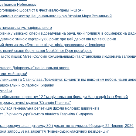
ів Іванові Небесному
: оголошено шортліст 8 Фестивалю-премії «GRA»
иригент оркестру Національного цирку України Марк Резницький
отримав статус національного
ерівник Львівської опери відреагував на бруд, який полився із соцмереж на Ва
діваною зміною кар'єри у 88 років: про цей дебют він мріяв 60 років
й фестиваль «Буковинські зустрічі» розпочався у Чернівцях
иє новий сезон берлінської Neuköllner Oper прем'єрою
ти місто пішки: Музеї Соломії Крушельницької та Станіслава Людкевича запрошу
ежисер Дніпровської національної опери
алетмейстерка!
льницької та Станіслава Людкевича: концерти під відкритим небом, чайні цер
аціональній філармонії України
України
військового оркестру 12-ї маріупольської бригади Нацгвардії Іван Лужний
ктроакустичної музики "Станція Північна"
ідбулася генеральна репетиція Школи молодих диригентів
т 17-річного українського піаніста Гавриїла Сидорика
ка проведуть на підтримку 80-ї десантно-штурмової бригади 22 Червня, 2026
онія запрошує на закриття "Рівненських класичних резиденцій"