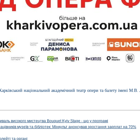
Харківський національний академічний театр опери та балету імені М.В.
иваль високого мистецтва Bouquet Kyiv Stage - що у програмі
рацівників музеїв та бібліотек: Мінкульт анонсував зростання зарплат на 70%
флейті та органі