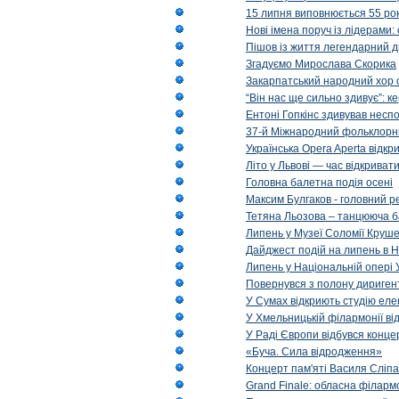
15 липня виповнюється 55 рок
Нові імена поруч із лідерами
Пішов із життя легендарний д
Згадуємо Мирослава Скорика
Закарпатський народний хор 
“Він нас ще сильно здивує”: к
Ентоні Гопкінс здивував неспо
37-й Міжнародний фольклорни
Українська Opera Aperta відкр
Літо у Львові — час відкрива
Головна балетна подія осені
Максим Булгаков - головний р
Тетяна Льозова – танцююча б
Липень у Музеї Соломії Круше
Дайджест подій на липень в Н
Липень у Національній опері 
Повернувся з полону диригент 
У Сумах відкриють студію еле
У Хмельницькій філармонії в
У Раді Європи відбувся концер
«Буча. Сила відродження»
Концерт пам'яті Василя Сліпа
Grand Finale: обласна філарм