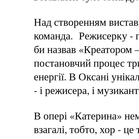
Над створенням виста
команда. Режисерку - 
би назвав «Креатором 
постановчий процес три
енергії. В Оксані унік
- і режисера, і музикан
В опері «Катерина» не
взагалі, тобто, хор - ц