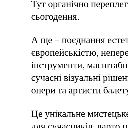
Тут органічно переплету
сьогодення.
А ще – поєднання естет
європейськістю, непере
інструменти, масштабні
сучасні візуальні ріше
опери та артисти балету
Це унікальне мистецьк
для сучасників, варто 