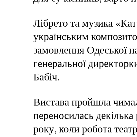
Лібрето та музика «Ка
українським композит
замовлення Одеської на
генеральної директорки
Бабіч.
Вистава пройшла чимал
переносилась декілька 
року, коли робота теат