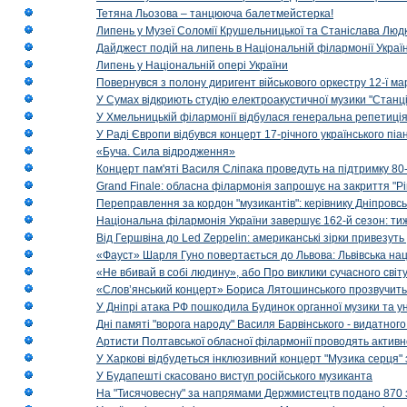
Тетяна Льозова – танцююча балетмейстерка!
Липень у Музеї Соломії Крушельницької та Станіслава Людк
Дайджест подій на липень в Національній філармонії Украї
Липень у Національній опері України
Повернувся з полону диригент військового оркестру 12-ї ма
У Сумах відкриють студію електроакустичної музики "Станці
У Хмельницькій філармонії відбулася генеральна репетиці
У Раді Європи відбувся концерт 17-річного українського пі
«Буча. Сила відродження»
Концерт пам'яті Василя Сліпака проведуть на підтримку 80
Grand Finale: обласна філармонія запрошує на закриття "Р
Переправлення за кордон "музикантів": керівнику Дніпровсь
Національна філармонія України завершує 162-й сезон: ти
Від Гершвіна до Led Zeppelin: американські зірки привезуть
«Фауст» Шарля Гуно повертається до Львова: Львівська на
«Не вбивай в собі людину», або Про виклики сучасного світ
«Слов’янський концерт» Бориса Лятошинського прозвучить
У Дніпрі атака РФ пошкодила Будинок органної музики та у
Дні памяті "ворога народу" Василя Барвінського - видатного
Артисти Полтавської обласної філармонії проводять активно
У Харкові відбудеться інклюзивний концерт "Музика серця" 
У Будапешті скасовано виступ російського музиканта
На "Тисячовесну" за напрямами Держмистецтв подано 870 за