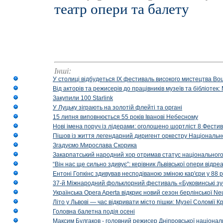
театр опери та балету
Інші:
У столиці відбудеться IX фестиваль високого мистецтва Bouq
Від акторів та режисерів до працівників музеїв та бібліоте
Закупили 100 Starlink
У Луцьку зіграють на золотій флейті та органі
15 липня виповнюється 55 років Іванові Небесному
Нові імена поруч із лідерами: оголошено шортліст 8 Фест
Пішов із життя легендарний диригент оркестру Національн
Згадуємо Мирослава Скорика
Закарпатський народний хор отримав статус національног
“Він нас ще сильно здивує”: керівник Львівської опери відр
Ентоні Гопкінс здивував несподіваною зміною кар'єри у 88 ро
37-й Міжнародний фольклорний фестиваль «Буковинські зус
Українська Opera Aperta відкриє новий сезон берлінської Ne
Літо у Львові — час відкривати місто пішки: Музеї Соломії
Головна балетна подія осені
Максим Булгаков - головний режисер Дніпровської націонал