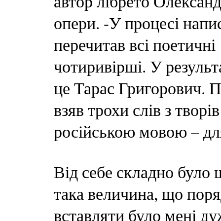
автор лібрето Олексан
опери. -У процесі напис
перечитав всі поетичн
чотиривірші. У результа
це Тарас Григорович. П
взяв трохи слів з творі
російською мовою – дл
Від себе складно було 
така величина, що поряд
вставляти було мені ду