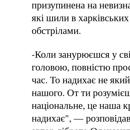
призупинена на невизна
які шили в харківських
обстрілами.
-Коли занурюєшся у сві
головою, повністю про
час. То надихає не який
нашого. От ти розумієш
національне, це наша к
надихає", — розповідав