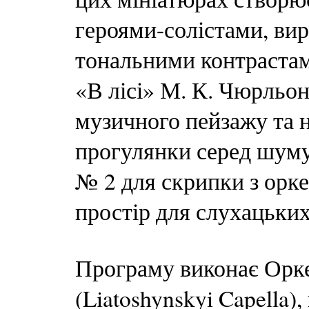
героями-солістами, ви
тональними контрастам
«В лісі» М. К. Чюрльо
музичного пейзажу та н
прогулянки серед шуму 
№ 2 для скрипки з орк
простір для слухацьких
Програму виконає Орк
(Liatoshynskyi Capella)