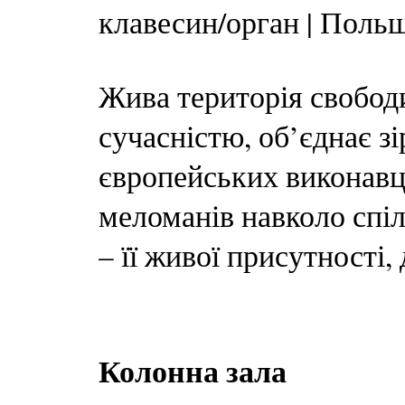
клавесин/орган | Польща
Жива територія свободи
сучасністю, об’єднає з
європейських виконавці
меломанів навколо спі
– її живої присутності,
Колонна зала