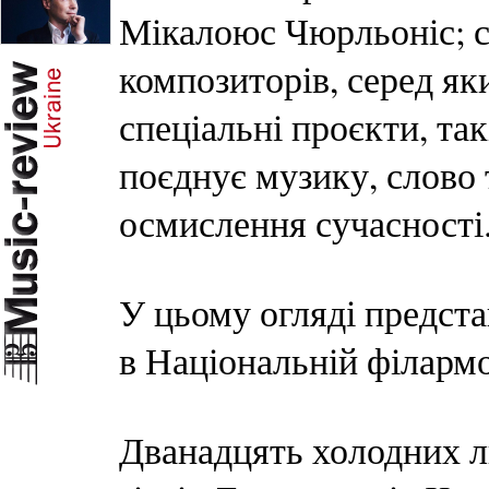
Мікалоюс Чюрльоніс; с
композиторів, серед як
спеціальні проєкти, та
поєднує музику, слово 
осмислення сучасності
У цьому огляді предста
в Національній філармо
Дванадцять холодних ли