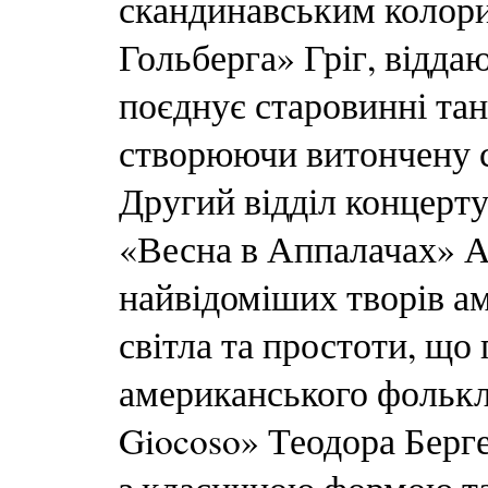
скандинавським колорит
Гольберга» Гріг, відд
поєднує старовинні та
створюючи витончену ст
Другий відділ концерту
«Весна в Аппалачах» А
найвідоміших творів а
світла та простоти, що
американського фолькл
Giocoso» Теодора Берге