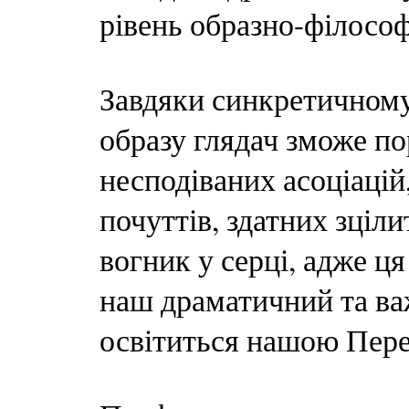
рівень образно-філосо
Завдяки синкретичному
образу глядач зможе по
несподіваних асоціацій
почуттів, здатних зціл
вогник у серці, адже ця
наш драматичний та ва
освітиться нашою Пер