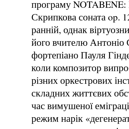
програму NOTABENE:
Скрипкова соната op. 1
ранній, однак віртуозн
його вчителю Антоніо С
фортепіано Пауля Гіндем
коли композитор випро
різних оркестрових інст
складних життєвих обст
час вимушеної еміграці
режим нарік «дегенера