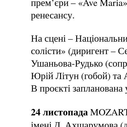
прем’єри – «Ave Maria
ренесансу.
На сцені – Національн
солісти» (диригент – С
Ушаньова-Рудько (сопра
Юрій Літун (гобой) та
В проєкті запланована 
24 листопада
MOZART 
імені Д. Ахшарумова (