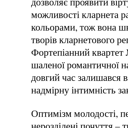
дозволяє проявити вірту
можливості кларнета ра
кольорами, тож вона шв
творів кларнетового реп
Фортепіанний квартет 
шаленої романтичної на
довгий час залишався в
надмірну інтимність за
Оптимізм молодості, пе
нерозділені почуття – т