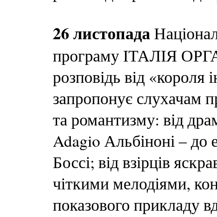
26 листопада
Націонал
програму ІТАЛІЯ ОРГ
розповідь від «короля 
запропонує слухачам п
та романтизму: від др
Adagio Альбіноні – до 
Боссі; від взірців яскр
чіткими мелодіями, кон
показового прикладу вд