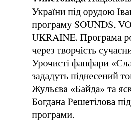
України під орудою Іва
програму SOUNDS, 
UKRAINE. Програма роз
через творчість сучасн
Урочисті фанфари «Сла
зададуть піднесений т
Жульєва «Байда» та яс
Богдана Решетілова під
програми.