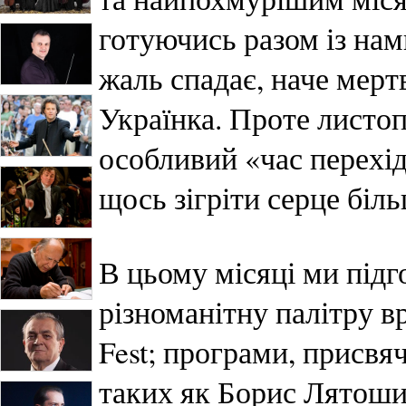
готуючись разом із нам
жаль спадає, наче мерт
Українка. Проте листоп
особливий «час перехід
щось зігріти серце біл
В цьому місяці ми підг
різноманітну палітру в
Fest; програми, присвя
таких як Борис Лятоши