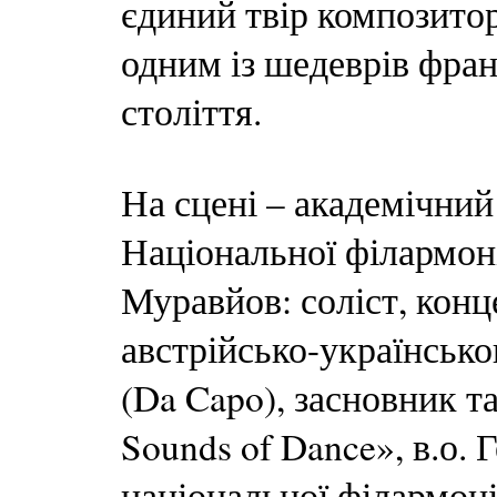
єдиний твір композитор
одним із шедеврів фра
століття.
На сцені – академічни
Національної філармоні
Муравйов: соліст, конц
австрійсько-українськ
(Da Capo), засновник т
Sounds of Dance», в.о.
національної філармоні