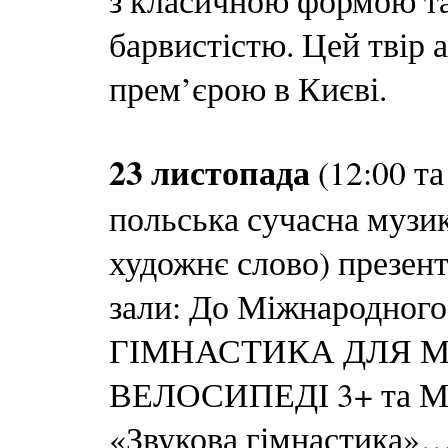
з класичною формою т
барвистістю. Цей твір 
прем’єрою в Києві.
23 листопада
(12:00 та
польська сучасна музик
художнє слово) презент
зали: До Міжнародного
ГІМНАСТИКА ДЛЯ М
ВЕЛОСИПЕДІ 3+ та 
«Звукова гімнастика»…