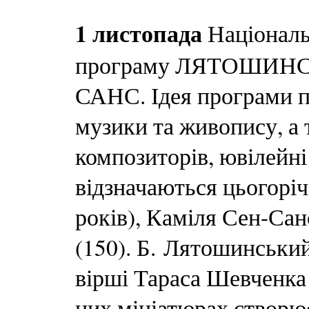
1 листопада
Національ
програму ЛЯТОШИНС
САНС. Ідея програми п
музики та живопису, а
композиторів, ювілейні
відзначаються цьогорі
років), Каміля Сен-Сан
(150). Б. Лятошинський
вірші Тараса Шевченка
цих мініатюрах створює