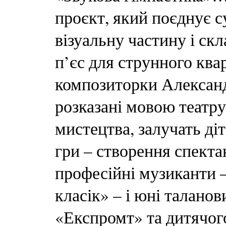
проєкт, який поєднує с
візуальну частину і скл
п’єс для струнного ква
композиторки Александр
розказані мовою театру
мистецтва, залучать діт
гри – створення спект
професійні музиканти 
класік» – і юні талано
«Експромт» та дитячог