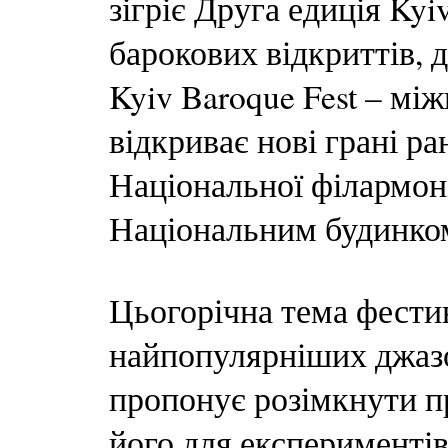
зігріє Друга едиція Kyiv
барокових відкриттів, д
Kyiv Baroque Fest – м
відкриває нові грані р
Національної філармоні
Національним будинко
Цьогорічна тема фестива
найпопулярніших джазов
пропонує розімкнути пр
його для експериментів