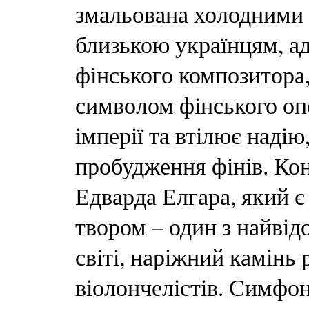
змальована холодними 
близькою українцям, а
фінського композитора,
символом фінського опо
імперії та втілює надію
пробудження фінів. Кон
Едварда Елгара, який є
твором – один з найвід
світі, наріжний камінь
віолончелістів. Симфо