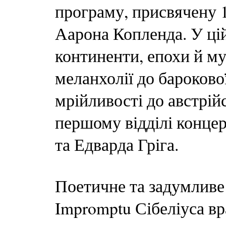
програму, присвячену 
Аарона Копленда. У цій
континенти, епохи й му
меланхолії до бароково
мрійливості до австрій
першому відділі концер
та Едварда Гріга.
Поетичне та задумливе
Impromptu Сібеліуса в