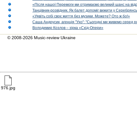
«Після нашої Перемоги ми отримаємо великий шанс на від
Танцівник-розвідник. Як балет допоміг вижити у Серебрянсь
«Уявіть собі своє життя без музики. Можете? Ото ж бо!»
Саша Андрусик, агенція "Ухо": "Сьогодні ми живемо серед р
Володимир Козлов – зірка «Схід-Опери»
© 2008-2026 Music-review Ukraine
976.jpg