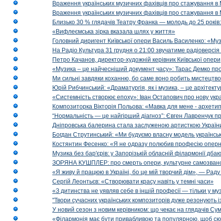
Враження українських музичних фахівців про стажування в 
Враження українських музичних фахівців про стажування в
Близько 30 % глядачів Театру Франка — молодь до 25 років
«Вифлеємська зірка вказала шлях у життя»
Головний диригент Київської опери Василь Василенко: «Муз
На Радіо Культура 31 грудня о 21:00 звучатиме радіоверсія 
Петро Качанов, директор-художній керівник Київської опери
«Музика – це найчесніший документ часу»: Тарас Демко про х
Ми сильні завдяки коханню, бо саме воно робить мистецтво
Юрій Рибчинський: «Драматургія, як і музика, – це архітект
«Системність створює епоху»: Іван Остапович про нову укра
Композиторка Вікторія Польова: «Мавка для мене - архетип м
“Нормальність — це найгірший діагноз”: Євген Лавренчук пр
Дніпровська балерина стала заслуженою артисткою Україн
Богдан Струтинський: «Ми будуємо власну модель українсь
Костянтин Фесенко: «Я не одразу полюбив професію опер
Музика без бар'єрів: у Запорізькій обласній філармонії дбаю
ЗОРЯНА КУШПЛЕР: про смерть опери, культурне самозванст
«Я живу й працюю в Україні, бо це мій творчий дім», — Раду
Сергій Леонтьєв: «Створювати красу навіть у темні часи»
«З дитинства не уявляв себе в іншій професії — тільки у му
"Твори сучасних українських композиторів дуже резонують і
У новий сезон з новим керівником: що чекає на глядачів Сум
«Філармонія має бути привабливою та популярною, щоб сю