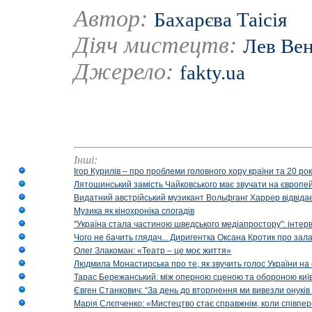
Автор:
Бахарєва Таісія
Діяч мистецтв:
Лев Ве
Джерело:
fakty.ua
Інші:
Ігор Курилів – про проблеми головного хору країни та 20 ро
Лятошинський замість Чайковського має звучати на європейс
Видатний австрійський музикант Вольфганг Харрер відвідає
Музика як кінохроніка спогадів
"Україна стала частиною шведського медіапростору": інтерв
Чого не бачить глядач... Диригентка Оксана Кротик про зал
Олег Злакоман: «Театр – це моє життя»
Людмила Монастирська про те, як звучить голос України на 
Тарас Бережанський: між оперною сценою та обороною київ
Євген Станкович: “За день до вторгнення ми вивезли онуків
Марія Слєпченко: «Мистецтво стає справжнім, коли співпе