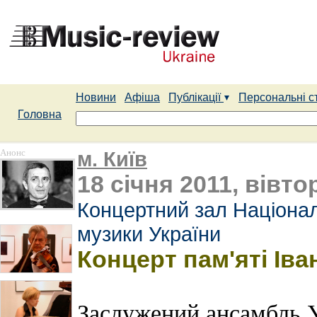
Новини
Афіша
Публікації
Персональні с
Головна
Анонс
м. Київ
18 січня 2011, вівто
Концертний зал Націонал
музики України
Концерт пам'яті Ів
Заслужений ансамбль 