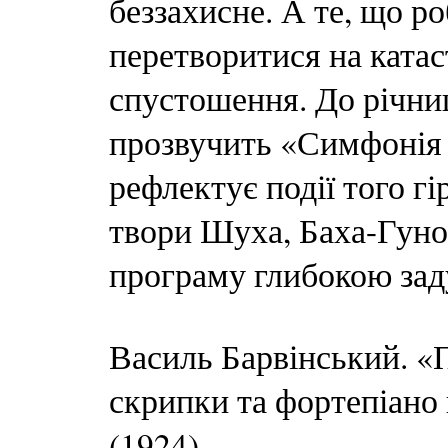
беззахисне. А те, що р
перетворитися на катас
спустошення. До річниц
прозвучить «Симфонія 
рефлектує події того гі
твори Шуха, Баха-Гуно 
програму глибокою зад
Василь Барвінський. «П
скрипки та фортепіано
(1924)