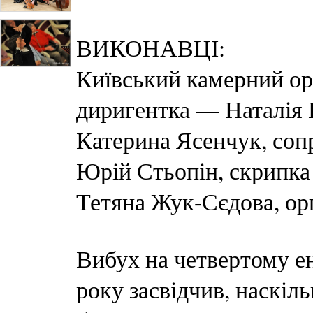
ВИКОНАВЦІ:
Київський камерний ор
диригентка — Наталія
Катерина Ясенчук, соп
Юрій Стьопін, скрипка
Тетяна Жук-Сєдова, ор
Вибух на четвертому е
року засвідчив, наскіл