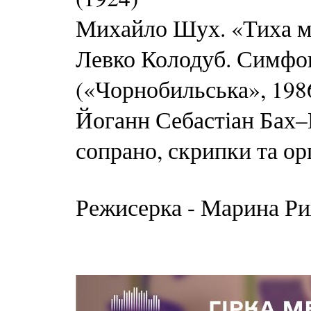
Михайло Шух. «Тиха м
Левко Колодуб. Симфо
(«Чорнобильська», 198
Йоганн Себастіан Бах–
сопрано, скрипки та ор
Режисерка - Марина Ри