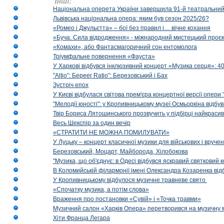
Інші:
Національна оперета України завершила 91-й театральний
Львівська національна опера: яким був сезон 2025/26?
«Ромео і Джульєтта» – бої без правил і… вічне кохання
«Буча. Сила відродження» - міжнародний мистецький проєк
«Комахи», або Фантасмагоричний сон ентомолога
Тріумфальне повернення «Фауста»
У Харкові відбувся інклюзивний концерт «Музика серця»: 400
"Altio": Береer Ratio": Березовський і Бах
Зустріч епох
У Києві відбулася світова прем'єра концертної версії опери
"Мелодії юності": у Кропивницькому музеї Осмьоркіна відб
Твір Бориса Лятошинського прозвучить у підбірці найкраси
Весь Шекспір за один вечір
«СТРАТИТИ НЕ МОЖНА ПОМИЛУВАТИ»
У Луцьку – концерт класичної музики для військових і вруче
Березовський, Моцарт, Майборода, Хілобокова
"Музика, що об'єднує: в Одесі відбувся яскравий святковий
В Коломийській філармонії імені Олександра Козаренка відб
У Кропивницькому відбулося музичне травневе свято
«Спочатку музика, а потім слова»
Враження про постановки «Сувій» і «Точка травми»
Музичний салон «Харків Опера» перетворився на музичну мап
Хіти Франца Легара