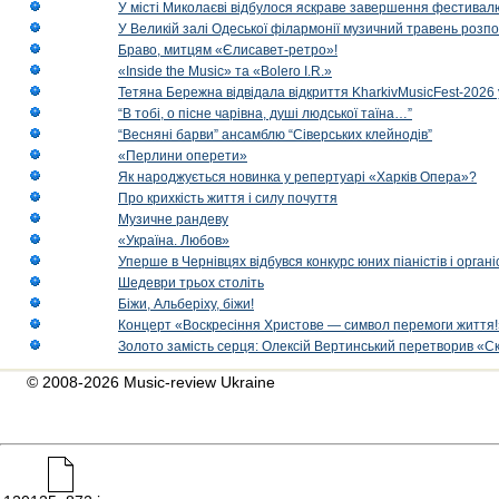
У місті Миколаєві відбулося яскраве завершення фестивал
У Великій залі Одеської філармонії музичний травень розп
Браво, митцям «Єлисавет-ретро»!
«Inside the Music» та «Bolero I.R.»
Тетяна Бережна відвідала відкриття KharkivMusicFest-2026 
“В тобі, о пісне чарівна, душі людської таїна…”
“Весняні барви” ансамблю “Сіверських клейнодів”
«Перлини оперети»
Як народжується новинка у репертуарі «Харків Опера»?
Про крихкість життя і силу почуття
Музичне рандеву
«Україна. Любов»
Уперше в Чернівцях відбувся конкурс юних піаністів і орг
Шедеври трьох століть
Біжи, Альберіху, біжи!
Концерт «Воскресіння Христове — символ перемоги життя!
Золото замість серця: Олексій Вертинський перетворив «С
© 2008-2026 Music-review Ukraine