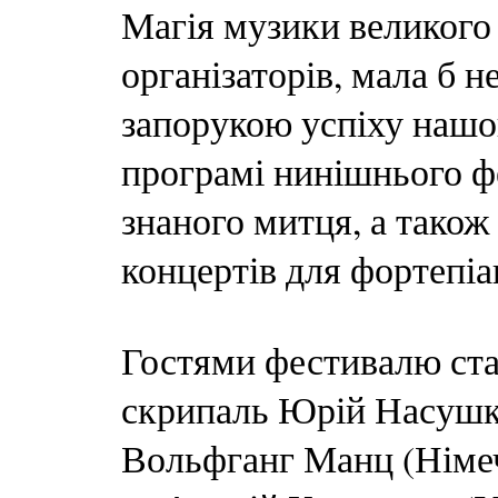
Магія музики великого
організаторів, мала б н
запорукою успіху нашо
програмі нинішнього фе
знаного митця, а також
концертів для фортепіа
Гостями фестивалю стал
скрипаль Юрій Насушкін
Вольфганг Манц (Німечч