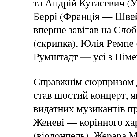
та Андрій Кутасевич (У
Беррі (Франція — Швейц
вперше завітав на Сло
(скрипка), Юлія Ремпе 
Румштадт — усі з Німе
Справжнім сюрпризом д
став шостий концерт, я
видатних музикантів п
Женеві — корінного ха
(віолончель), Жерара М