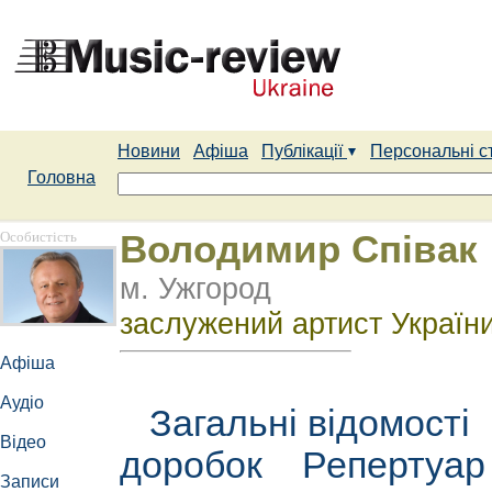
Новини
Афіша
Публікації
Персональні с
Головна
Особистість
Володимир Співак
м. Ужгород
заслужений артист України
Афіша
Аудіо
Загальні відомості
Відео
доробок
Репертуа
Записи