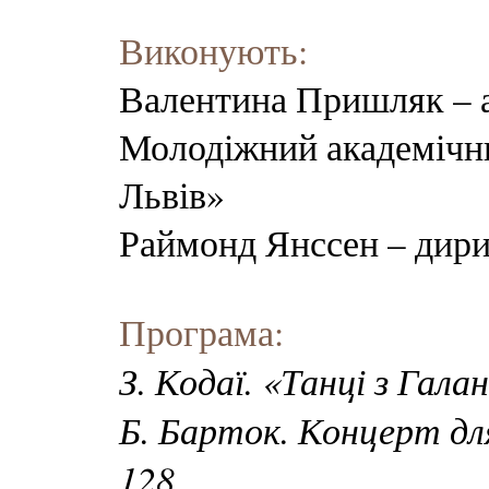
Виконують:
Валентина Пришляк – 
Молодіжний академічн
Львів»
Раймонд Янссен – дири
Програма:
З. Кодаї. «Танці з Гал
Б. Барток. Концерт для
128