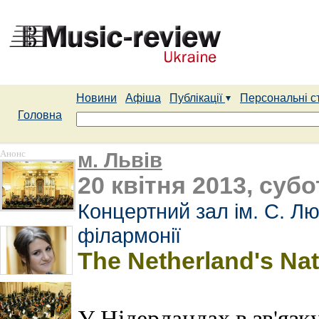
Новини
Афіша
Публікації
Персональні с
Головна
Анонс
м. Львів
20 квітня 2013, субо
Концертний зал ім. С. Лю
філармонії
The Netherland's Nat
У Нідерландах в зв'язк