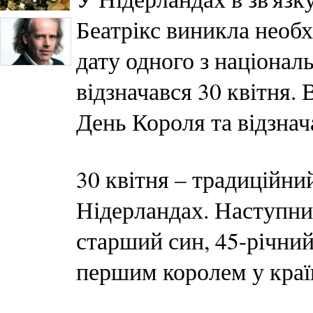
Беатрікс виникла необх
дату одного з націонал
відзначався 30 квітня. 
День Короля та відзнач
30 квітня – традиційни
Нідерландах. Наступним
старший син, 45-річни
першим королем у країн