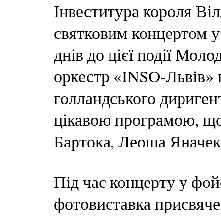
Інвеститура короля Ві
святковим концертом у 
днів до цієї події Мол
оркестр «INSO-Львів» 
голландського дириген
цікавою програмою, що 
Бартока, Леоша Яначек
Під час концерту у фо
фотовиставка присвячена 