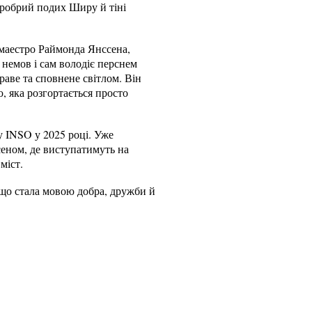
хоробрий подих Ширу й тіні
 маестро Раймонда Янссена,
немов і сам володіє перснем
раве та сповнене світлом. Він
, яка розгортається просто
у INSO у 2025 році. Уже
еном, де виступатимуть на
міст.
що стала мовою добра, дружби й