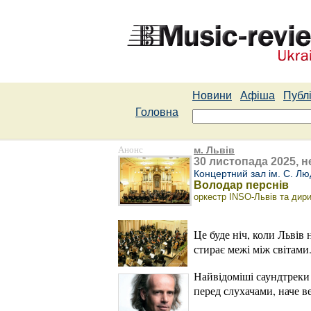
Новини
Афіша
Публі
Головна
Анонс
м. Львів
30 листопада 2025, не
Концертний зал ім. С. Лю
Володар перснів
оркестр INSO-Львів та дир
Це буде ніч, коли Львів
стирає межі між світами
Найвідоміші саундтреки
перед слухачами, наче в