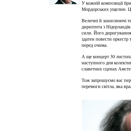
У кожній композиції брин
Мордорських ущелин. Ця 
Величні й захоплюючі т
дириґента з Нідерландів
сили. Його диригування н
здатен повести оркестр 
перед очима.
А ще концерт 30 листопа
наступного дня колекти
славетних сценах Амстер
Тож запрошуємо вас пер
перемоги світла, яка вр