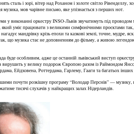
ять сталь і зорі, вітер над Роханом і золоте світло Рівенделлу, 
музика, мов чарівне письмо, яке упізнається з перших нот.
еми у виконанні оркестру INSO-Львів звучатимуть під проводом
, який уміє працювати з великими симфонічними проєктами так, 
агадує мандрівку крізь епохи та казкові землі, точне, мудре, яск
так, що музика стає не доповненням до фільму, а живою легендою
да буде особливим, адже це останній львівський виступ оркестр
в вирушить у велику подорож Європою разом із Раймондом Янсс
дама, Ейдховена, Роттердама, Гарлему, Гааги та багатьох інших 
шими почути розкішну програму “Володар Перснів” — музику, 
ажатиме тисячі слухачів у найкращих залах Нідерландів.