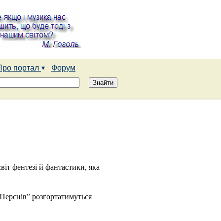
Про портал
Форум
віт фентезі й фантастики, яка
 Перснів” розгортатимуться