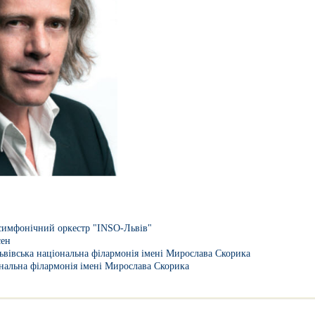
имфонічний оркестр "INSO-Львів"
сен
ьвівська національна філармонія імені Мирослава Скорика
ональна філармонія імені Мирослава Скорика