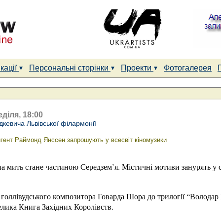
кації
Персональні сторінки
Проекти
Фотогалерея
діля, 18:00
дкевича Львівської філармонії
игент Раймонд Янссен запрошують у всесвіт кіномузики
 на мить стане частиною Середзем’я. Містичні мотиви занурять у с
.
 голлівудського композитора Говарда Шора до трилогії “Володар
елика Книга Західних Королівств.