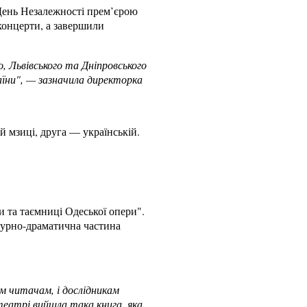
День Незалежності прем’єрою
концерти, а завершили
, Львівського та Дніпровського
аїни", — зазначила директорка
й мзиці, друга — українській.
 та таємниці Одеської опери".
турно-драматична частина
им читачам, і дослідникам
театрі вийшла така книга, яка,