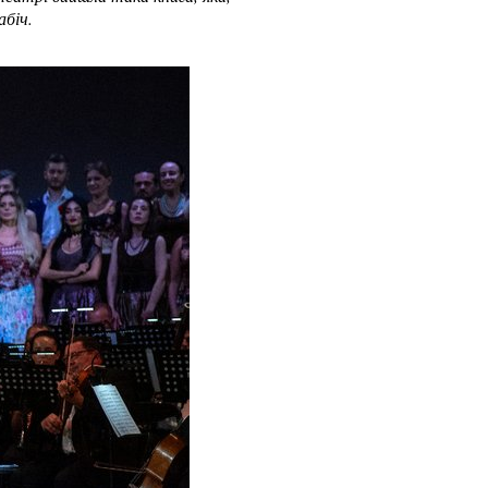
абіч.