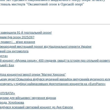
тиваль мистецтв "Оксамитовий сезон в Одеській опері"
 завершила 91-й театральний сезон!
 яким був сезон 2025/26?
з правил і… вічне кохання
іжнародний мистецький проєкт від Національної оперети України
чний сон ентомолога
уста»
й концерт «Музика серця»: 400 глядачів, овації та історія про спільний розвит
ський і Бах
м'єра концертної версії опери "Матері Херсона"
цькому музеї Осмьоркіна відбувся музичний марафон випускників музичного ко
озвучить у підбірці найкрасивіших фортепіанних концертів на «EuroPiano»
ИЛУВАТИ»
музики для військових і вручення відзнак
рода, Хілобокова
і відбувся яскравий святковий концерт до Дня Європи