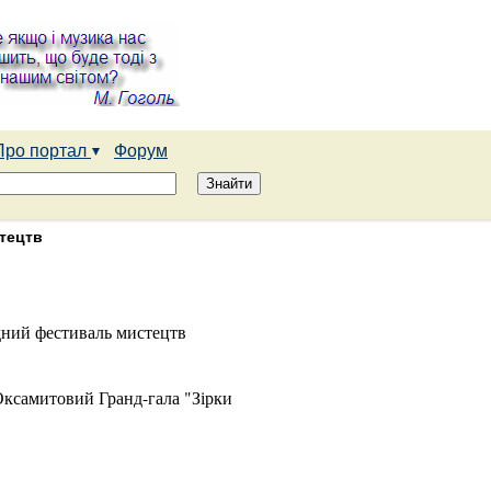
Про портал
Форум
тецтв
дний фестиваль мистецтв
Оксамитовий Гранд-гала "Зірки