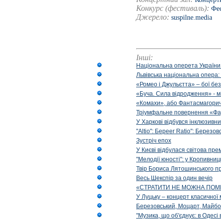
Конкурс (фестиваль):
Фес
Джерело:
suspilne.media
Інші:
Національна оперета України
Львівська національна опера:
«Ромео і Джульєтта» – бої бе
«Буча. Сила відродження» - м
«Комахи», або Фантасмагори
Тріумфальне повернення «Фа
У Харкові відбувся інклюзивни
"Altio": Береer Ratio": Березов
Зустріч епох
У Києві відбулася світова пре
"Мелодії юності": у Кропивни
Твір Бориса Лятошинського пр
Весь Шекспір за один вечір
«СТРАТИТИ НЕ МОЖНА ПОМ
У Луцьку – концерт класичної 
Березовський, Моцарт, Майбо
"Музика, що об'єднує: в Одес