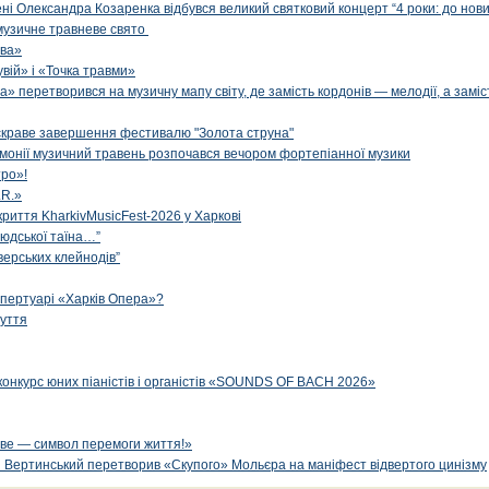
ені Олександра Козаренка відбувся великий святковий концерт “4 роки: до нов
музичне травневе свято
ова»
вій» і «Точка травми»
» перетворився на музичну мапу світу, де замість кордонів — мелодії, а заміс
яскраве завершення фестивалю "Золота струна"
рмонії музичний травень розпочався вечором фортепіанної музики
ро»!
.R.»
криття KharkivMusicFest-2026 у Харкові
 людської таїна…”
верських клейнодів”
епертуарі «Харків Опера»?
чуття
конкурс юних піаністів і органістів «SOUNDS OF BACH 2026»
ве — символ перемоги життя!»
й Вертинський перетворив «Скупого» Мольєра на маніфест відвертого цинізму