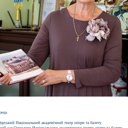
рець
деський Національний академічний театр опери та балету
ий зал Одеського Національного академічного театру опери та балету