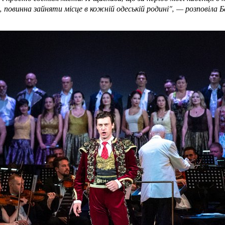
 повинна зайняти місце в кожній одеській родині", — розповіла Б