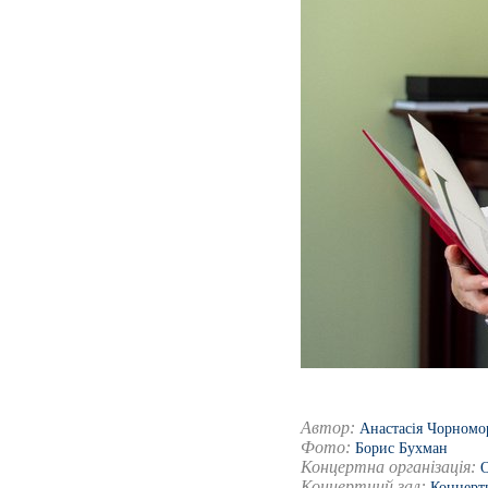
Автор:
Анастасія Чорномо
Фото:
Борис Бухман
Концертна організація:
О
Концертний зал:
Концертн