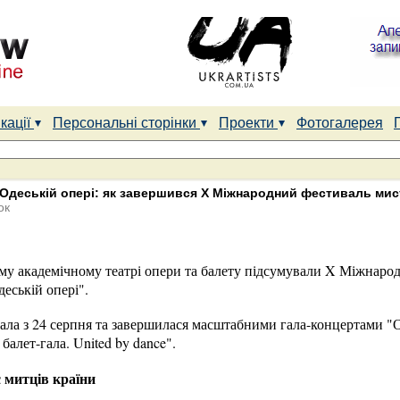
кації
Персональні сторінки
Проекти
Фотогалерея
 Одеській опері: як завершився Х Міжнародний фестиваль мис
ок
у академічному театрі опери та балету підсумували X Міжнаро
еській опері".
ала з 24 серпня та завершилася масштабними гала-концертами "
алет-гала. United by dance".
 митців країни