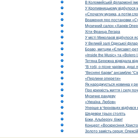
В Коломийській філармонії ім
У Кропивницькому відбулося 
«Спочатку музика, а потім сл
Враження про постановки «Су
Музичний салон «Харків Опера
Хіти Франца Легара
У місті Миколаєві відбулося 
У Великій залі Одеської філа
Браво, митцям «Єлисавет-рет
«Inside the Music» та «Bolero I
Тетяна Бережна відвідала від
“В тобі, о пісне чарівна, душі
“Весняні барви” ансамблю “Сі
«Перлини оперети»
Як народжується новинка у р
Про крихкість життя і силу по
Музичне рандеву
«Україна. Любов»
Уперше в Чернівцях відбувся 
Шедеври трьох століть
Біжи, Альберіху, біжи!
Концерт «Воскресіння Христо
Золото замість серця: Олексі