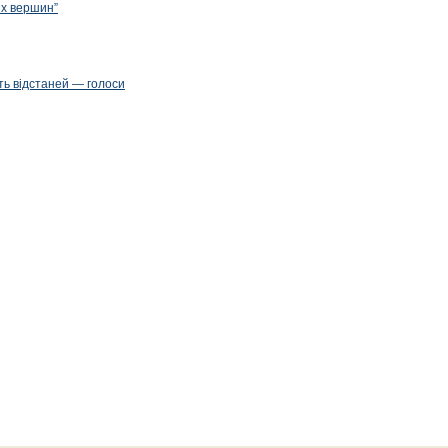
их вершин”
ть відстаней — голоси