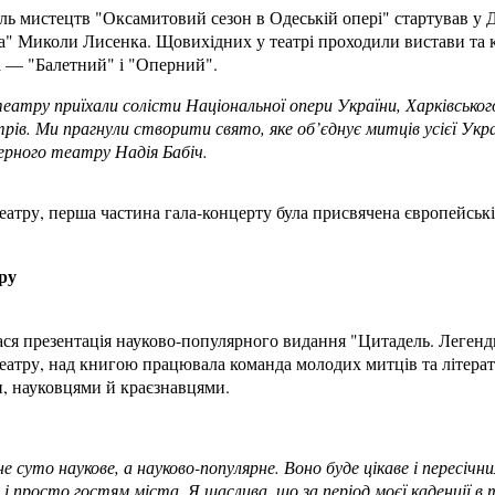
ь мистецтв "Оксамитовий сезон в Одеській опері" стартував у 
а" Миколи Лисенка. Щовихідних у театрі проходили вистави та 
а — "Балетний" і "Оперний".
еатру приїхали солісти Національної опери України, Харківського
рів. Ми прагнули створити свято, яке об’єднує митців усієї Укр
ерного театру Надія Бабіч.
еатру, перша частина гала-концерту була присвячена європейські
ру
ася презентація науково-популярного видання "Цитадель. Легенди
еатру, над книгою працювала команда молодих митців та літера
ми, науковцями й краєзнавцями.
е суто наукове, а науково-популярне. Воно буде цікаве і пересічн
 і просто гостям міста. Я щаслива, що за період моєї каденції в 