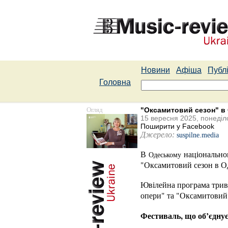
Новини
Афіша
Публі
Головна
Огляд
"Оксамитовий сезон" в
15 вересня 2025, понеділ
Поширити у Facebook
Джерело:
suspilne.media
В
національном
Одеському
"Оксамитовий сезон в Од
Ювілейна програма трив
опери" та "Оксамитовий б
Фестиваль, що об’єднує