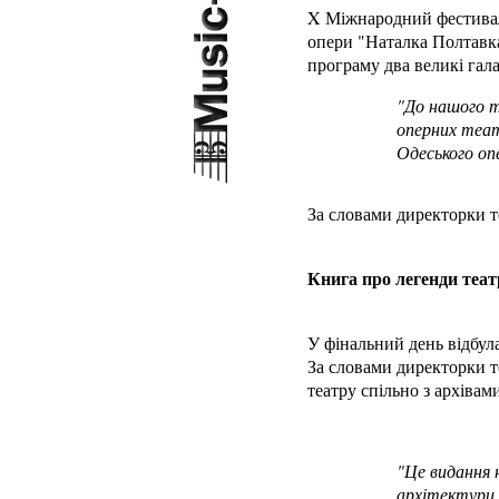
X Міжнародний фестивал
опери "Наталка Полтавк
програму два великі гал
"До нашого т
оперних теат
Одеського оп
За словами директорки т
Книга про легенди теат
У фінальний день відбул
За словами директорки т
театру спільно з архіва
"Це видання н
архітектури,