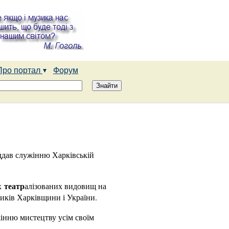
Про портал
Форум
іддав служінню Харківській
театр
их
алізованих видовищ на
ників Харківщини і України.
жінню мистецтву усім своїм