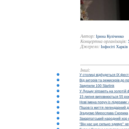
Автор:
Ірина Куліченко
Концертна організація:
Джерело:
Інфосіті Харків
Інші:
У столиці відбудеться IX фест
Від акторів та режисерів до п
Закупили 100 Starlink
У Луцьку зіграють на золотій 
15 липня виповнюється 55 рок
Нові імена поруч із лідерами
Пішов із життя легендарний д
Згадуємо Мирослава Скорика
Закарпатський народний хор 
“Він нас ще сильно здивує”: к