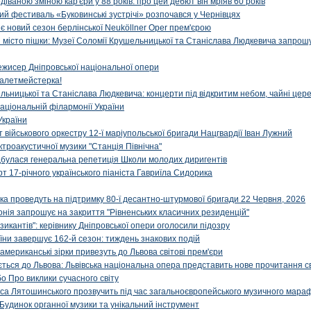
діваною зміною кар'єри у 88 років: про цей дебют він мріяв 60 років
й фестиваль «Буковинські зустрічі» розпочався у Чернівцях
иє новий сезон берлінської Neuköllner Oper прем'єрою
ти місто пішки: Музеї Соломії Крушельницької та Станіслава Людкевича запрошу
ежисер Дніпровської національної опери
алетмейстерка!
льницької та Станіслава Людкевича: концерти під відкритим небом, чайні цер
аціональній філармонії України
України
військового оркестру 12-ї маріупольської бригади Нацгвардії Іван Лужний
ктроакустичної музики "Станція Північна"
ідбулася генеральна репетиція Школи молодих диригентів
т 17-річного українського піаніста Гавриїла Сидорика
ка проведуть на підтримку 80-ї десантно-штурмової бригади 22 Червня, 2026
онія запрошує на закриття "Рівненських класичних резиденцій"
икантів": керівнику Дніпровської опери оголосили підозру
ни завершує 162-й сезон: тиждень знакових подій
 американські зірки привезуть до Львова світові прем'єри
ться до Львова: Львівська національна опера представить нове прочитання с
о Про виклики сучасного світу
са Лятошинського прозвучить під час загальноєвропейського музичного мара
Будинок органної музики та унікальний інструмент