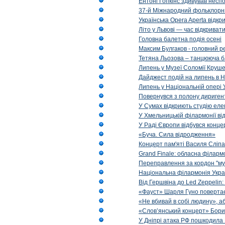
Ентоні Гопкінс здивував неспо
37-й Міжнародний фольклорни
Українська Opera Aperta відкр
Літо у Львові — час відкрива
Головна балетна подія осені
Максим Булгаков - головний р
Тетяна Льозова – танцююча б
Липень у Музеї Соломії Круше
Дайджест подій на липень в Н
Липень у Національній опері 
Повернувся з полону диригент 
У Сумах відкриють студію еле
У Хмельницькій філармонії в
У Раді Європи відбувся концер
«Буча. Сила відродження»
Концерт пам'яті Василя Сліпа
Grand Finale: обласна філарм
Переправлення за кордон "муз
Національна філармонія Украї
Від Гершвіна до Led Zeppelin:
«Фауст» Шарля Гуно повертає
«Не вбивай в собі людину», аб
«Слов’янський концерт» Бори
У Дніпрі атака РФ пошкодила 