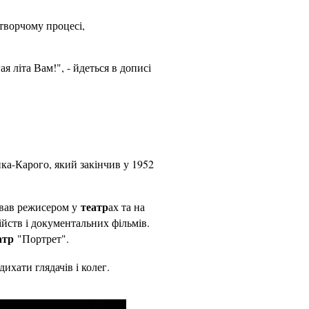
творчому процесі,
літа Вам!", - йдеться в дописі
нка-Карого, який закінчив у 1952
театр
ював режисером у
ах та на
ійств і документальних фільмів.
атр
"Портрет".
хати глядачів і колег.