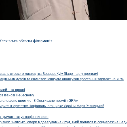
Харківська обласна філармонія
иваль високого мистецтва Bouquet Kyiv Stage - що у програмі
рацівників музеїв та бібліотек: Мінкульт анонсував зростання зарплат на 70%
флейті та органі
ів Іванові Небесному
: оголошено шортліст 8 Фестивалю-премії «GRA»
иригент оркестру Національного цирку України Марк Резницький
отримав статус національного
ерівник Львівської опери відреагував на бруд, який полився із соцмереж на Ва