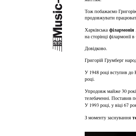
Тож побажаємо Григорію
продовжувати працювати
філармонія
Харківська
на сторінці філармонії в
Довідково.
Григорій Грумберг народ
У 1948 році вступив до
році.
Упродовж майже 30 рокі
телебаченні. Поставив 
У 1993 році, у віці 67 р
т
З моменту заснування