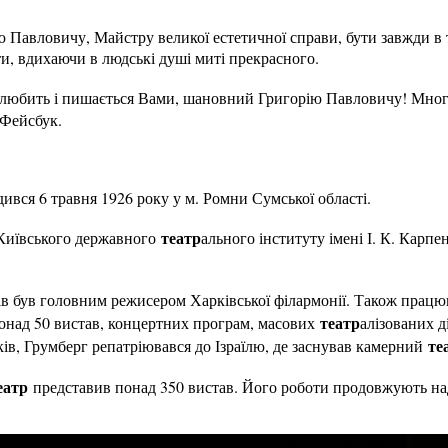
 Павловичу, Майстру великої естетичної справи, бути завжди в 
, вдихаючи в людські душі миті прекрасного.
любить і пишається Вами, шановний Григорію Павловичу! Многая 
 Фейсбук.
ився 6 травня 1926 року у м. Ромни Сумської області.
театр
 Київського державного
ального інституту імені І. К. Карпе
в був головним режисером Харківської філармонії. Також прац
театр
понад 50 вистав, концертних програм, масових
алізованих д
те
оків, Грумберг репатріювався до Ізраїлю, де заснував камерний
еатр
представив понад 350 вистав. Його роботи продовжують нади