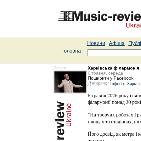
Новини
Афіша
Публі
Головна
Новина
Харківська філармонія 
6 травня, середа
Поширити у Facebook
Джерело:
Інфосіті Харків
6 травня 2026 року свят
філармонії понад 30 рокі
"На творчих роботах Гр
площах та стадіонах, ви
Його досвід, як метра і
життям.