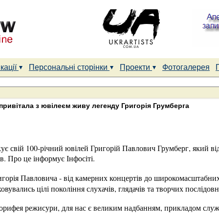
кації
Персональні сторінки
Проекти
Фотогалерея
привітала з ювілеєм живу легенду Григорія Грумберга
кує свій 100-річний ювілей Григорій Павлович Грумберг, який в
в. Про це інформує Інфосіті.
игорія Павловича - від камерних концертів до широкомасштабн
ховувались цілі покоління слухачів, глядачів та творчих послідов
 корифея режисури, для нас є великим надбанням, прикладом слу