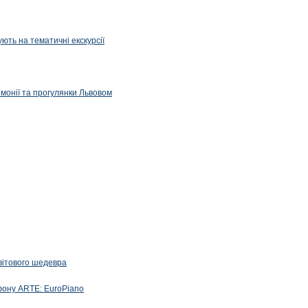
ють на тематичні екскурсії
емонії та прогулянки Львовом
вітового шедевра
фону ARTE: EuroPiano