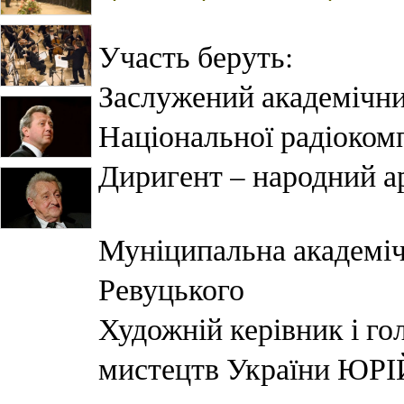
Участь беруть:
Заслужений академічн
Національної радіокомп
Диригент – народний
Муніципальна академічн
Ревуцького
Художній керівник і го
мистецтв України ЮР