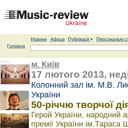
Новини
Афіша
Публікації
Персональні с
Головна
Анонс
м. Київ
17 лютого 2013, неді
Колонний зал ім. М.В. Л
України
50-річчю творчої д
Герой України, народний а
премії України ім.Тара