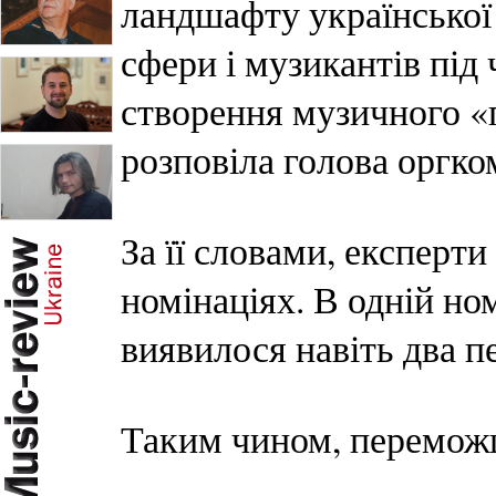
ландшафту української
сфери і музикантів під
створення музичного «п
розповіла голова оргко
За її словами, експерт
номінаціях. В одній ном
виявилося навіть два п
Таким чином, переможця