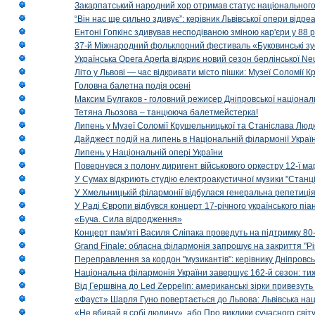
Закарпатський народний хор отримав статус національног
“Він нас ще сильно здивує”: керівник Львівської опери відр
Ентоні Гопкінс здивував несподіваною зміною кар'єри у 88 ро
37-й Міжнародний фольклорний фестиваль «Буковинські зус
Українська Opera Aperta відкриє новий сезон берлінської Ne
Літо у Львові — час відкривати місто пішки: Музеї Соломії
Головна балетна подія осені
Максим Булгаков - головний режисер Дніпровської націонал
Тетяна Льозова – танцююча балетмейстерка!
Липень у Музеї Соломії Крушельницької та Станіслава Людк
Дайджест подій на липень в Національній філармонії Украї
Липень у Національній опері України
Повернувся з полону диригент військового оркестру 12-ї ма
У Сумах відкриють студію електроакустичної музики "Станці
У Хмельницькій філармонії відбулася генеральна репетиці
У Раді Європи відбувся концерт 17-річного українського пі
«Буча. Сила відродження»
Концерт пам'яті Василя Сліпака проведуть на підтримку 80
Grand Finale: обласна філармонія запрошує на закриття "Р
Переправлення за кордон "музикантів": керівнику Дніпровсь
Національна філармонія України завершує 162-й сезон: ти
Від Гершвіна до Led Zeppelin: американські зірки привезуть
«Фауст» Шарля Гуно повертається до Львова: Львівська на
«Не вбивай в собі людину», або Про виклики сучасного світ