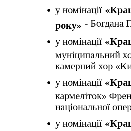
«Кращ
у номінації
- Богдана 
року»
«Кращ
у номінації
муніципальний хо
камерний хор «Ки
«Кращ
у номінації
кармеліток» Френс
національної опер
«Кращ
у номінації