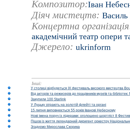
Композитор:
Іван Небес
Діяч мистецтв:
Василь
Концертна організаці
академічний театр опери т
Джерело:
ukrinform
Інші:
У столиці відбудеться IX фестиваль високого мистецтва Bouq
Від акторів та режисерів до працівників музеїв та бібліоте
Закупили 100 Starlink
У Луцьку зіграють на золотій флейті та органі
15 липня виповнюється 55 років Іванові Небесному
Нові імена поруч із лідерами: оголошено шортліст 8 Фест
Пішов із життя легендарний диригент оркестру Національн
Згадуємо Мирослава Скорика