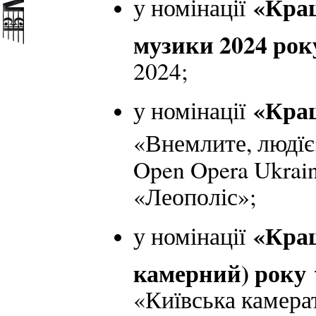
«Кра
у номінації
музики 2024 ро
2024;
«Кращ
у номінації
«Внемлите, людїє
Open Opera Ukrain
«Леополіс»;
«Кращ
у номінації
камерний) року
«Київська камера