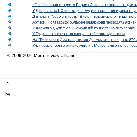
«Слов’янський концерт» Бориса Лятошинського прозвучить
У Дніпрі атака РФ пошкодила Будинок органної музики та у
Дні памяті "ворога народу" Василя Барвінського - видатного
Артисти Полтавської обласної філармонії проводять активно
У Харкові відбудеться інклюзивний концерт "Музика серця" 
У Будапешті скасовано виступ російського музиканта
На "Тисячовесну" за напрямами Держмистецтв подано 870 за
Українські оперні зірки виступили у Метрополітен-опері: с
© 2008-2026 Music-review Ukraine
1.jpg