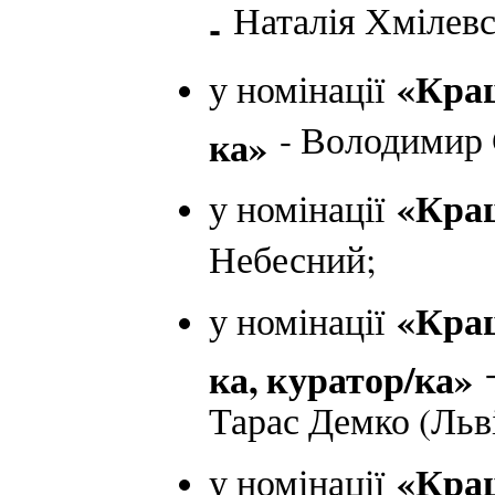
Наталія Хмілевс
-
«Кращ
у номінації
- Володимир 
ка»
«Кращ
у номінації
Небесний;
«Кращ
у номінації
ка, куратор/ка»
Тарас Демко (Льві
«Кращ
у номінації