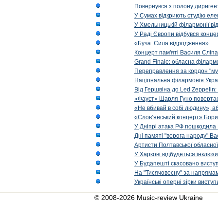
Повернувся з полону диригент 
У Сумах відкриють студію еле
У Хмельницькій філармонії в
У Раді Європи відбувся концер
«Буча. Сила відродження»
Концерт пам'яті Василя Сліпа
Grand Finale: обласна філарм
Переправлення за кордон "муз
Національна філармонія Украї
Від Гершвіна до Led Zeppelin:
«Фауст» Шарля Гуно повертає
«Не вбивай в собі людину», аб
«Слов’янський концерт» Бори
У Дніпрі атака РФ пошкодила 
Дні памяті "ворога народу" Ва
Артисти Полтавської обласної
У Харкові відбудеться інклюз
У Будапешті скасовано виступ
На "Тисячовесну" за напрямам
Українські оперні зірки вист
© 2008-2026 Music-review Ukraine