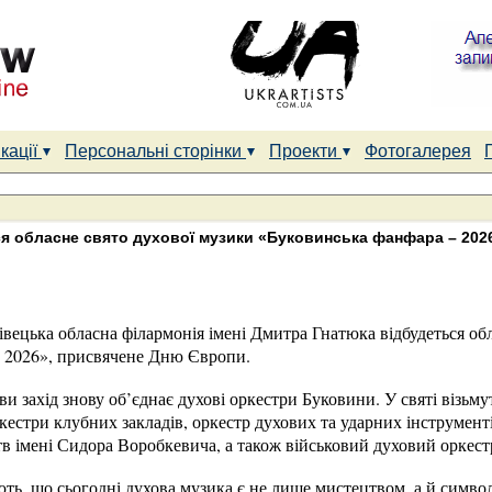
кації
Персональні сторінки
Проекти
Фотогалерея
ся обласне свято духової музики «Буковинська фанфара – 202
нівецька обласна філармонія імені Дмитра Гнатюка відбудеться об
 2026», присвячене Дню Європи.
ви захід знову об’єднає духові оркестри Буковини. У святі візьму
кестри клубних закладів, оркестр духових та ударних інструмен
в імені Сидора Воробкевича, а також військовий духовий оркест
ь, що сьогодні духова музика є не лише мистецтвом, а й символ