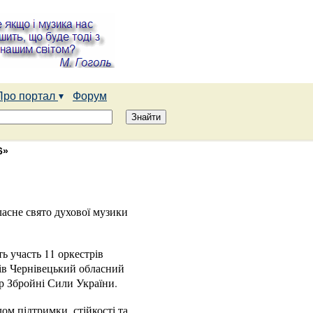
Про портал
Форум
6»
ласне свято духової музики
ть участь 11 оркестрів
тів Чернівецький обласний
р Збройні Сили України.
ом підтримки, стійкості та