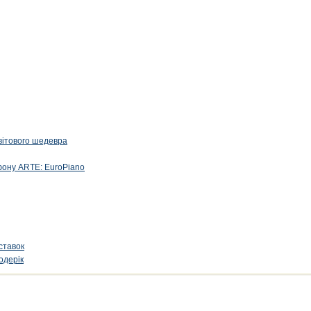
вітового шедевра
фону ARTE: EuroPiano
ставок
одерік