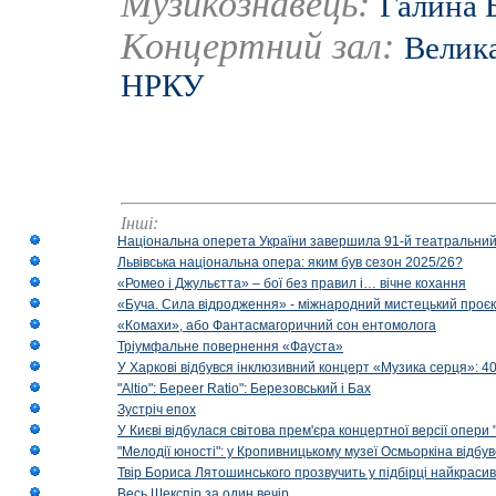
Музикознавець:
Галина 
Концертний зал:
Велика
НРКУ
Інші:
Національна оперета України завершила 91-й театральний
Львівська національна опера: яким був сезон 2025/26?
«Ромео і Джульєтта» – бої без правил і… вічне кохання
«Буча. Сила відродження» - міжнародний мистецький проєк
«Комахи», або Фантасмагоричний сон ентомолога
Тріумфальне повернення «Фауста»
У Харкові відбувся інклюзивний концерт «Музика серця»: 400
"Altio": Береer Ratio": Березовський і Бах
Зустріч епох
У Києві відбулася світова прем'єра концертної версії опери
"Мелодії юності": у Кропивницькому музеї Осмьоркіна відб
Твір Бориса Лятошинського прозвучить у підбірці найкраси
Весь Шекспір за один вечір