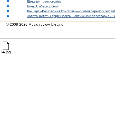
Шедеври трьох століть
Біжи, Альберіху, біжи!
Концерт «Воскресіння Христове — символ перемоги життя!
Золото замість серця: Олексій Вертинський перетворив «С
© 2008-2026 Music-review Ukraine
64.jpg