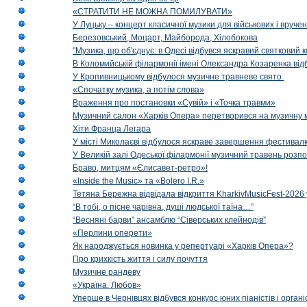
«СТРАТИТИ НЕ МОЖНА ПОМИЛУВАТИ»
У Луцьку – концерт класичної музики для військових і вруче
Березовський, Моцарт, Майборода, Хілобокова
"Музика, що об'єднує: в Одесі відбувся яскравий святковий
В Коломийській філармонії імені Олександра Козаренка відб
У Кропивницькому відбулося музичне травневе свято
«Спочатку музика, а потім слова»
Враження про постановки «Сувій» і «Точка травми»
Музичний салон «Харків Опера» перетворився на музичну мап
Хіти Франца Легара
У місті Миколаєві відбулося яскраве завершення фестивал
У Великій залі Одеської філармонії музичний травень розп
Браво, митцям «Єлисавет-ретро»!
«Inside the Music» та «Bolero I.R.»
Тетяна Бережна відвідала відкриття KharkivMusicFest-2026 
“В тобі, о пісне чарівна, душі людської таїна…”
“Весняні барви” ансамблю “Сіверських клейнодів”
«Перлини оперети»
Як народжується новинка у репертуарі «Харків Опера»?
Про крихкість життя і силу почуття
Музичне рандеву
«Україна. Любов»
Уперше в Чернівцях відбувся конкурс юних піаністів і орг