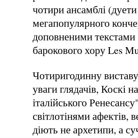
чотири ансамблі (дуети і
мегапопулярного конче
доповненими текстами 
барокового хору Les Mus
Чотиригодинну виставу,
уваги глядачів, Коскі 
італійського Ренесансу"
світлотінями афектів, 
діють не архетипи, а су