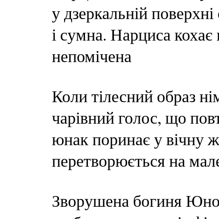
у дзеркальній поверхні
і сумна. Нарциса кохає 
непомічена
Коли тілесний образ ні
чарівний голос, що пов
юнак поринає у вічну ж
перетворюється на мале
Зворушена богиня Юнон