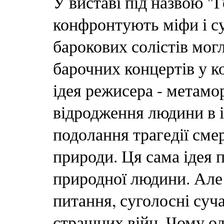
У виставі під назвою 
конфронтують міфи і с
барокових солістів мог
барочних концертів у к
ідея режисера - метамо
відродження людини в і
подолання трагедії сме
природи. Ця сама ідея 
природної людини. Але 
питання, суголосні суч
страшних війн. Чому од