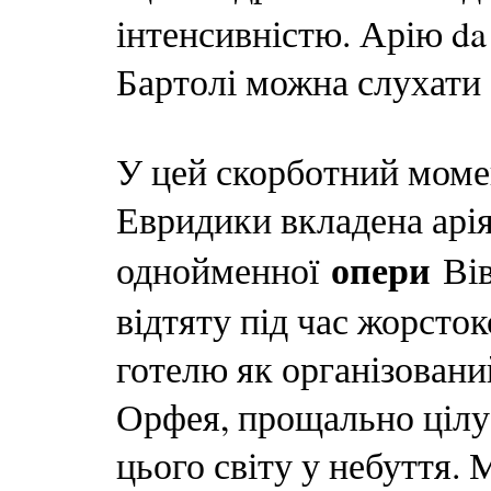
інтенсивністю. Арію da 
Бартолі можна слухати 
У цей скорботний момен
Евридики вкладена арія
опери
однойменної
Вів
відтяту під час жорстоко
готелю як організовани
Орфея, прощально цілує 
цього світу у небуття.