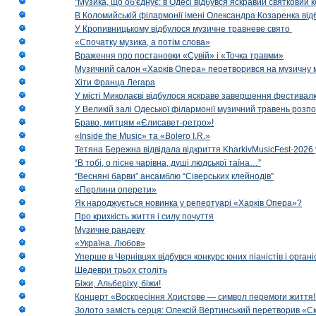
"Музика, що об'єднує: в Одесі відбувся яскравий святковий
В Коломийській філармонії імені Олександра Козаренка відб
У Кропивницькому відбулося музичне травневе свято
«Спочатку музика, а потім слова»
Враження про постановки «Сувій» і «Точка травми»
Музичний салон «Харків Опера» перетворився на музичну мап
Хіти Франца Легара
У місті Миколаєві відбулося яскраве завершення фестивал
У Великій залі Одеської філармонії музичний травень розп
Браво, митцям «Єлисавет-ретро»!
«Inside the Music» та «Bolero I.R.»
Тетяна Бережна відвідала відкриття KharkivMusicFest-2026 
“В тобі, о пісне чарівна, душі людської таїна…”
“Весняні барви” ансамблю “Сіверських клейнодів”
«Перлини оперети»
Як народжується новинка у репертуарі «Харків Опера»?
Про крихкість життя і силу почуття
Музичне рандеву
«Україна. Любов»
Уперше в Чернівцях відбувся конкурс юних піаністів і орг
Шедеври трьох століть
Біжи, Альберіху, біжи!
Концерт «Воскресіння Христове — символ перемоги життя!
Золото замість серця: Олексій Вертинський перетворив «С