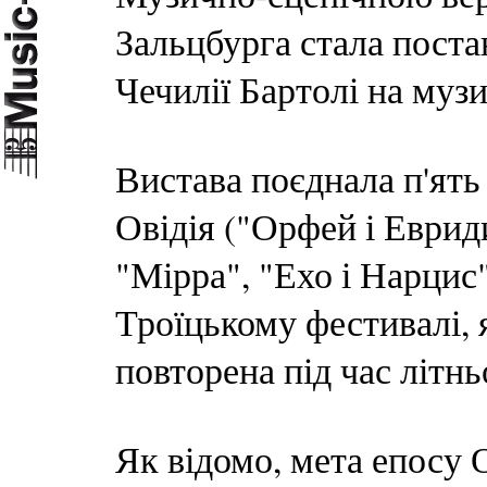
Зальцбурга стала поста
Чечилії Бартолі на муз
Вистава поєднала п'ять
Овідія ("Орфей і Еврид
"Мірра", "Ехо і Нарцис
Троїцькому фестивалі, 
повторена під час літн
Як відомо, мета епосу 