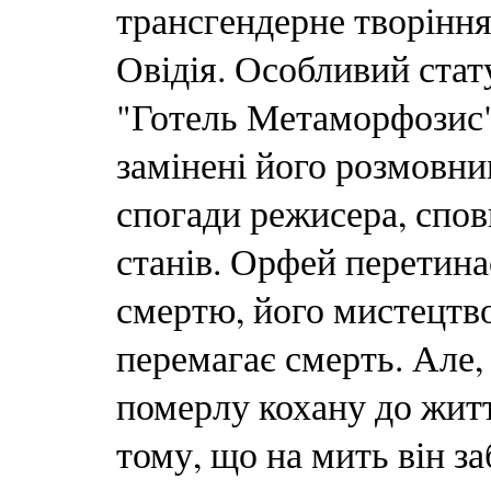
трансгендерне творіння
Овідія. Особливий стат
"Готель Метаморфозис"
замінені його розмовним
спогади режисера, спо
станів. Орфей перетин
смертю, його мистецтв
перемагає смерть. Але,
померлу кохану до жит
тому, що на мить він з