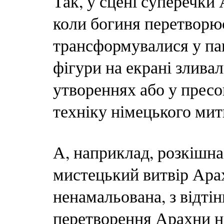
Так, у сцені суперечки
коли богиня перетворю
трансформувалися у пав
фігури на екрані злива
утвореннях або у прес
техніку німецького мит
А, наприклад, розкішна
мистецький витвір Арах
ненамальована, з відті
перетворення Арахни на