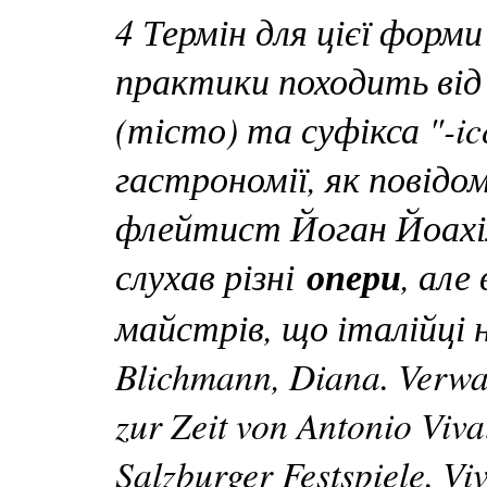
4 Термін для цієї форм
практики походить від 
(тісто) та суфікса "-ic
гастрономії, як повідом
флейтист Йоган Йоахім
слухав різні
опери
, але
майстрів, що італійці н
Blichmann, Diana. Verwa
zur Zeit von Antonio Viv
Salzburger Festspiele. V