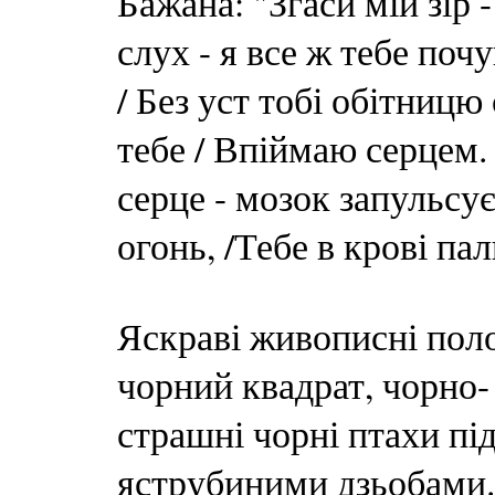
Бажана: "Згаси мій зір 
слух - я все ж тебе почу
/ Без уст тобі обітницю
тебе / Впіймаю серцем.
серце - мозок запульсує
огонь, /Тебе в крові па
Яскраві живописні пол
чорний квадрат, чорно-
страшні чорні птахи пі
яструбиними дзьобами. 