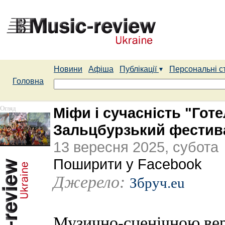
Новини
Афіша
Публікації
Персональні с
Головна
Огляд
Міфи і сучасність "Го
Зальцбурзький фестив
13 вересня 2025, субота
Поширити у Facebook
Джерело:
Збруч.eu
Музично-сценічною ве