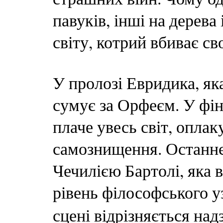
павуків, інші на дерева 
світу, котрий вбиває сво
У пролозі Евридика, як
сумує за Орфеєм. У фін
плаче увесь світ, опла
самознищення. Останнє
Чечилією Бартолі, яка 
рівень філософського уз
сцені відрізняється н