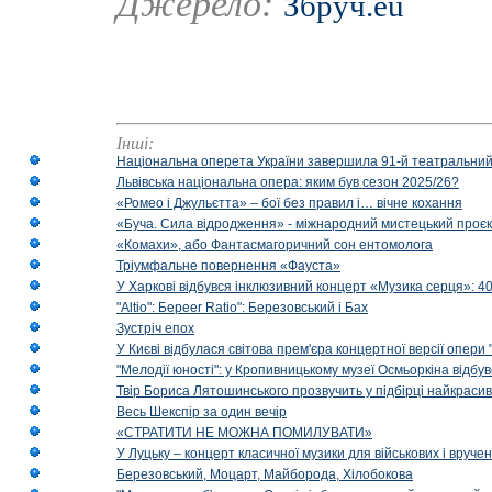
Джерело:
Збруч.eu
Інші:
Національна оперета України завершила 91-й театральний
Львівська національна опера: яким був сезон 2025/26?
«Ромео і Джульєтта» – бої без правил і… вічне кохання
«Буча. Сила відродження» - міжнародний мистецький проєк
«Комахи», або Фантасмагоричний сон ентомолога
Тріумфальне повернення «Фауста»
У Харкові відбувся інклюзивний концерт «Музика серця»: 400
"Altio": Береer Ratio": Березовський і Бах
Зустріч епох
У Києві відбулася світова прем'єра концертної версії опери
"Мелодії юності": у Кропивницькому музеї Осмьоркіна відб
Твір Бориса Лятошинського прозвучить у підбірці найкраси
Весь Шекспір за один вечір
«СТРАТИТИ НЕ МОЖНА ПОМИЛУВАТИ»
У Луцьку – концерт класичної музики для військових і вруче
Березовський, Моцарт, Майборода, Хілобокова