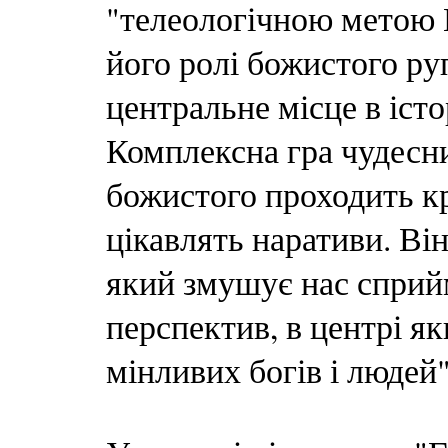
"телеологічною метою В
його ролі божистого ру
центральне місце в істо
Комплексна гра чудесни
божистого проходить кр
цікавлять наративи. Ві
який змушує нас сприйма
перспектив, в центрі я
мінливих богів і людей"