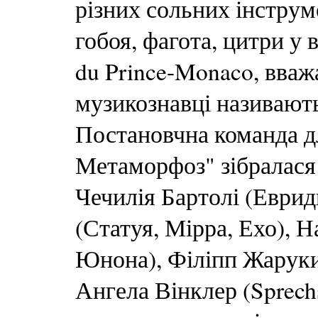
різних сольних інструме
гобоя, фагота, цитри у 
du Prince-Monaco, вва
музикознавці називают
Постановчна команда д
Метаморфоз" зібралася 
Чечилія Бартолі (Еврид
(Статуя, Мірра, Ехо), 
Юнона), Філіпп Жаруки
Ангела Вінклер (Sprech