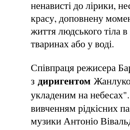
ненависті до лірики, не
красу, доповнену моме
життя людського тіла в 
тваринах або у воді.
Співпраця режисера Бар
диригентом
з
Жанлукою
укладеним на небесах"
вивченням рідкісних па
музики Антоніо Вівальд