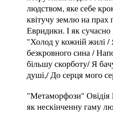
людством, яке себе кро
квітучу землю на прах 
Евридики. І як сучасно 
"Холод у кожній жилі / 
безкровного сина / Нап
більшу скорботу/ Я бач
душі,/ До серця мого се
"Метаморфози" Овідія 
як нескінченну гаму лю