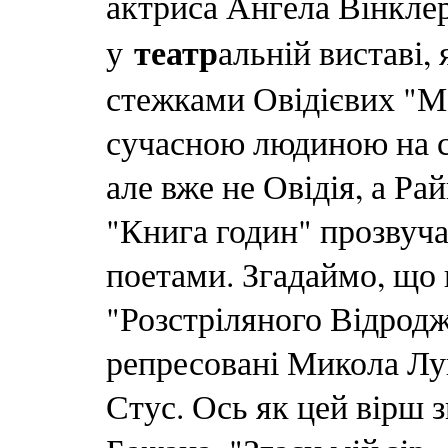
актриса Ангела Вінклер
театр
у
альній виставі,
стежками Овідієвих "Ме
сучасною людиною на сц
але вже не Овідія, а Ра
"Книга годин" прозвуча
поетами. Згадаймо, що 
"Розстріляного Відродж
репресовані Микола Лу
Стус. Ось як цей вірш 