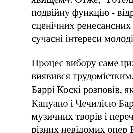
подвійну функцію - ві
сценічних ренесансних р
сучасні інтереси молод
Процес вибору саме цих
виявився трудомістким.
Баррі Коскі розповів, я
Капуано і Чечилією Бар
музичних творів і пере
різних невідомих опер 