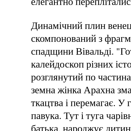
елегантно перепліталися
Динамічний плин венеці
скомпонований з фрагм
спадщини Вівальді. "Г
калейдоскоп різних істо
розглянутий по частинах
земна жінка Арахна зма
ткацтва і перемагає. У
павука. Тут і туга чарі
батька, народжує дитин