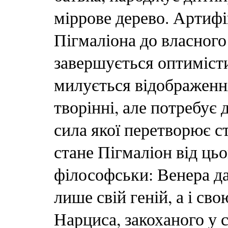
міррове дерево. Артифі
Пігмаліона до власного 
завершується оптимісти
милується відображення
творінні, але потребує
сила якої перетворює с
стане Пігмаліон від ць
філософськи: Венера д
лише свій геній, а і св
Нарциса, закоханого у 