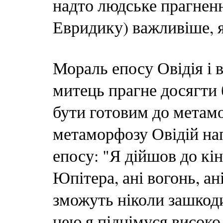
надто людське прагненн
Евридику) важливіше, я
Мораль епосу Овідія і 
митець прагне досягти 
бути готовим до метам
метаморфозу Овідій нап
епосу: "Я дійшов до кінц
Юпітера, ані вогонь, ан
зможуть ніколи зашкоди
нею я піднімуся високо 