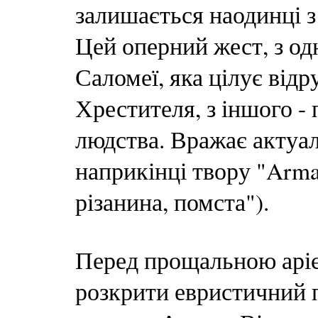
залишається наодинці з 
Цей оперний жест, з од
Саломеї, яка цілує відр
Хрестителя, з іншого -
людства. Вражає актуал
наприкінці твору "Arma,
різанина, помста").
Перед прощальною аріє
розкрити евристичний п