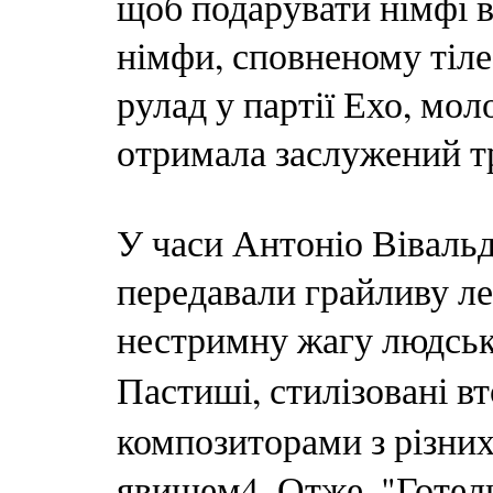
щоб подарувати німфі в
німфи, сповненому тілес
рулад у партії Ехо, мо
отримала заслужений тр
У часи Антоніо Вівальд
передавали грайливу ле
нестримну жагу людсько
Пастиші, стилізовані в
композиторами з різних
явищем4. Отже, "Готел