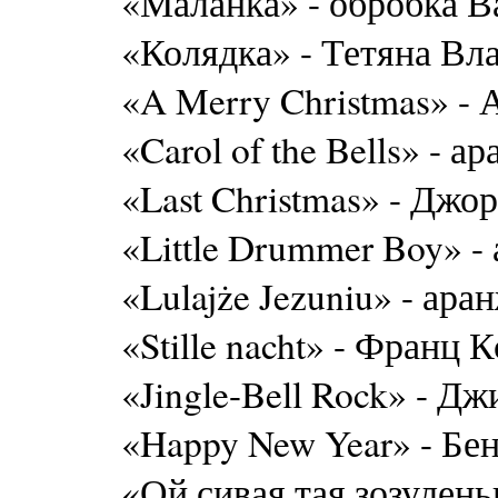
«Маланка» - обробка 
«Колядка» - Тетяна Вл
«A Merry Christmas» -
«Carol of the Bells» - 
«Last Christmas» - Дж
«Little Drummer Boy» -
«Lulajże Jezuniu» - ара
«Stille nacht» - Франц 
«Jingle-Bell Rock» - Д
«Happy New Year» - Бе
«Ой сивая тая зозулен