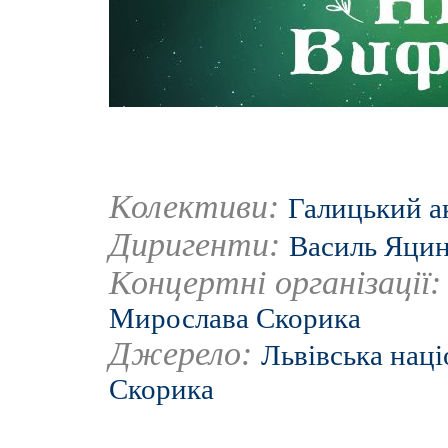
Колективи:
Галицький а
Диригенти:
Василь Яци
Концертні організації
Мирослава Скорика
Джерело:
Львівська нац
Скорика