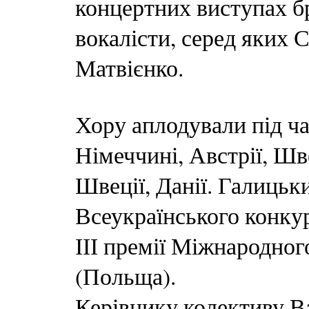
концертних виступах бр
вокалісти, серед яких 
Матвієнко.
Хору аплодували під ча
Німеччині, Австрії, Швей
Швеції, Данії. Галицьк
Всеукраїнського конкур
ІІІ премії Міжнародно
(Польща).
Керівнику колективу В