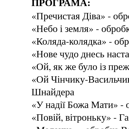
ПРОГРАМА:
«Пречистая Діва» - об
«Небо і земля» - оброб
«Коляда-колядка» - об
«Нове чудо днесь наст
«Ой, як же було із пре
«Ой Чінчику-Васильчи
Шнайдера
«У надії Божа Мати» -
«Повій, вітроньку» - Г