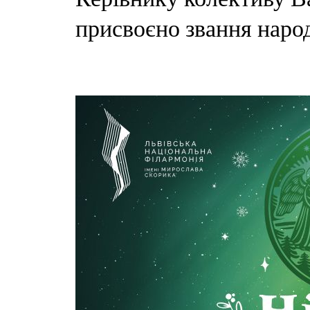
присвоєно звання народ