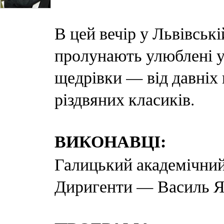
В цей вечір у Львівськ
пролунають улюблені ук
щедрівки — від давніх 
різдвяних класиків.
ВИКОНАВЦІ:
Галицький академічни
Диригенти — Василь Я