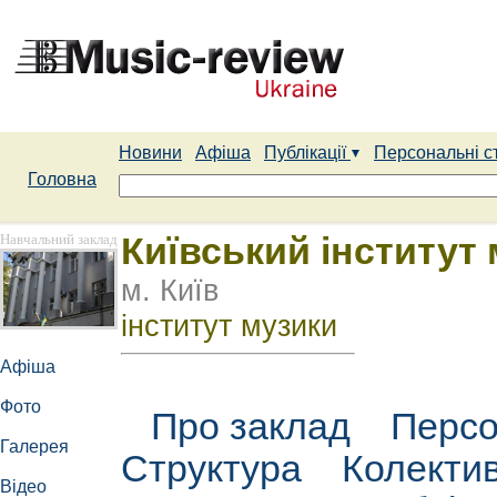
Новини
Афіша
Публікації
Персональні с
Головна
Навчальний заклад
Київський інститут м
м. Київ
інститут музики
Афіша
Фото
Про заклад
Персо
Галерея
Структура
Колекти
Відео