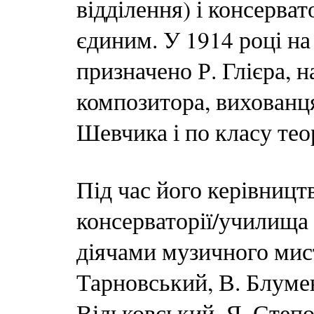
відділення) і консерват
єдиним. У 1914 році на
призначено Р. Глієра, н
композитора, вихованц
Шевчика і по класу тео
Під час його керівницт
консерваторії/училища
діячами музичного мист
Тарновський, В. Блумен
Вільковський, Я. Степо