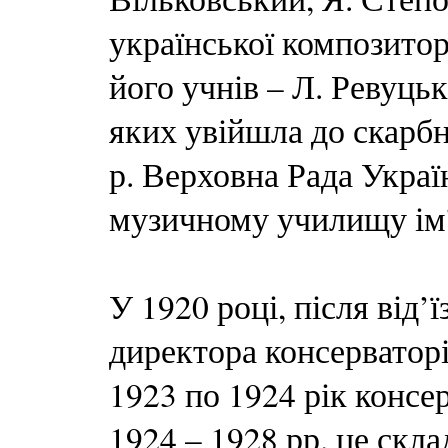
української композитор
його учнів – Л. Ревуць
яких увійшла до скарб
р. Верховна Рада Украї
музичному училищу ім'
У 1920 році, після від’
директора консерваторі
1923 по 1924 рік конс
1924 – 1928 рр. це скл