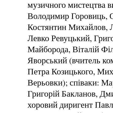
музичного мистецтва ви
Володимир Горовиць, О
Костянтин Михайлов, Л
Левко Ревуцький, Григ
Майборода, Віталій Філ
Яворський (вчитель ко
Петра Козицького, Мих
Верьовки); співаки: М
Григорій Бакланов, Дм
хоровий диригент Павл