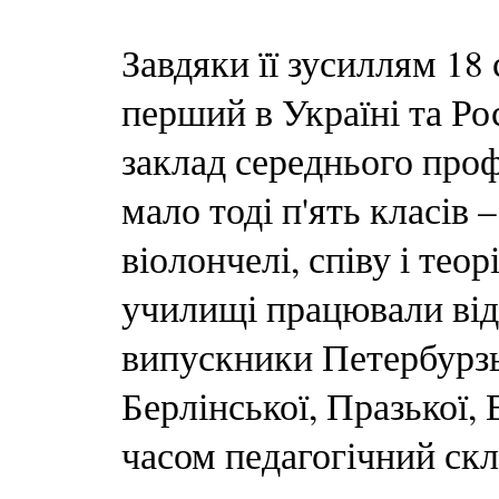
Завдяки її зусиллям 18 
перший в Україні та Ро
заклад середнього про
мало тоді п'ять класів 
віолончелі, співу і теор
училищі працювали відо
випускники Петербурзьк
Берлінської, Празької,
часом педагогічний ск