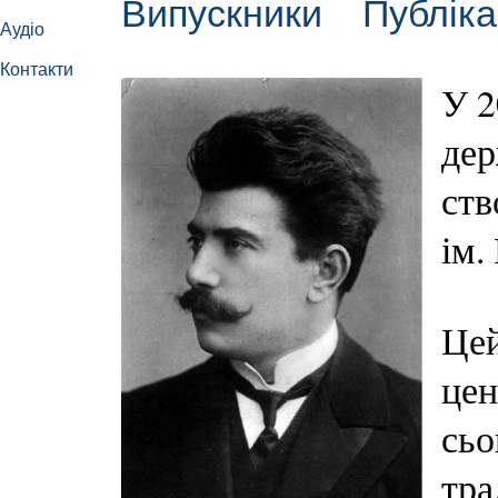
Випускники
Публіка
Аудіо
Контакти
У 2
дер
ств
ім.
Цей
цен
сьо
тра