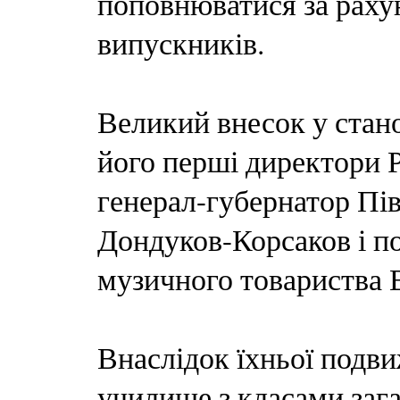
поповнюватися за раху
випускників.
Великий внесок у стан
його перші директори Р
генерал-губернатор Пі
Дондуков-Корсаков і п
музичного товариства 
Внаслідок їхньої подви
училище з класами зага