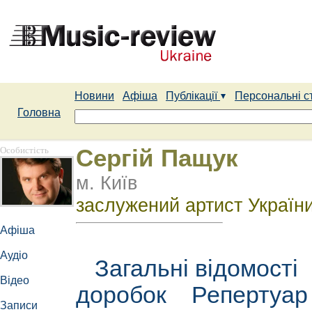
Новини
Афіша
Публікації
Персональні с
Головна
Особистість
Сергій Пащук
м. Київ
заслужений артист України
Афіша
Аудіо
Загальні відомості
Відео
доробок
Репертуа
Записи