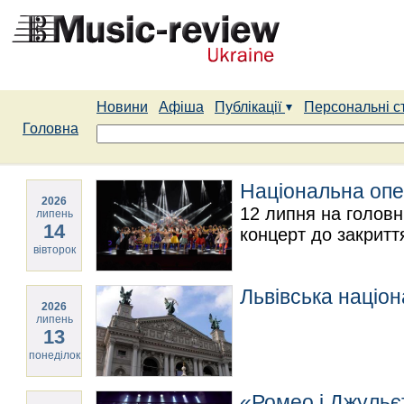
Новини
Афіша
Публікації
Персональні с
Головна
Національна опе
2026
12 липня на головн
липень
14
концерт до закритт
вівторок
Львівська націон
2026
липень
13
понеділок
«Ромео і Джульєт