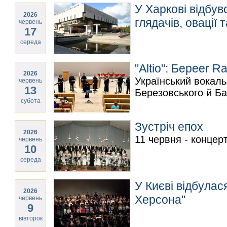
У Харкові відбу
2026
глядачів, овації 
червень
17
середа
"Altio": Береer R
2026
Український вокаль
червень
13
Березовського й Ба
субота
Зустріч епох
2026
11 червня - концер
червень
10
середа
У Києві відбулас
2026
Херсона"
червень
9
вівторок