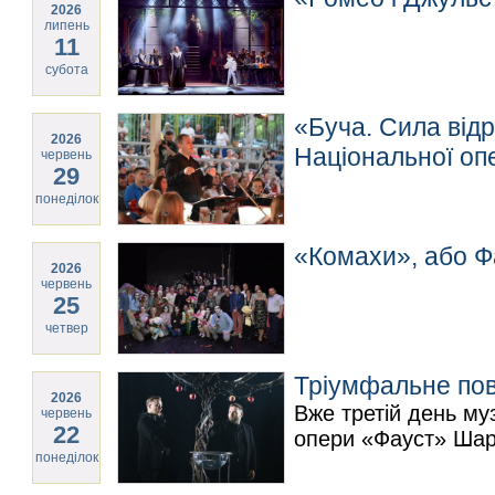
2026
липень
11
субота
«Буча. Сила від
2026
Національної оп
червень
29
понеділок
«Комахи», або Ф
2026
червень
25
четвер
Тріумфальне по
2026
Вже третій день му
червень
22
опери «Фауст» Шарл
понеділок