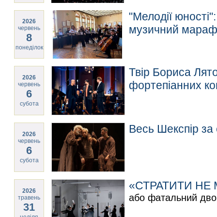
"Мелодії юності"
2026
музичний марафо
червень
8
понеділок
Твір Бориса Лято
2026
фортепіанних ко
червень
6
субота
Весь Шекспір за 
2026
червень
6
субота
«СТРАТИТИ НЕ
2026
або фатальний дво
травень
31