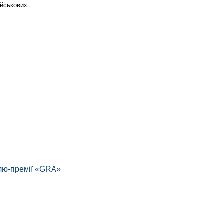
ійськових
алю-премії «GRA»