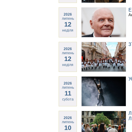
Е
2026
А
липень
12
неділя
3
2026
липень
12
неділя
У
2026
липень
11
субота
Л
2026
Л
липень
10