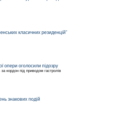
ненських класичних резиденцій"
ої опери оголосили підозру
в за кордон під приводом гастролів
ень знакових подій