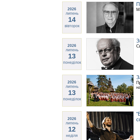
П
2026
М
липень
14
вівторок
З
2026
С
липень
13
понеділок
З
2026
П
липень
н
13
понеділок
“
2026
с
липень
12
неділя