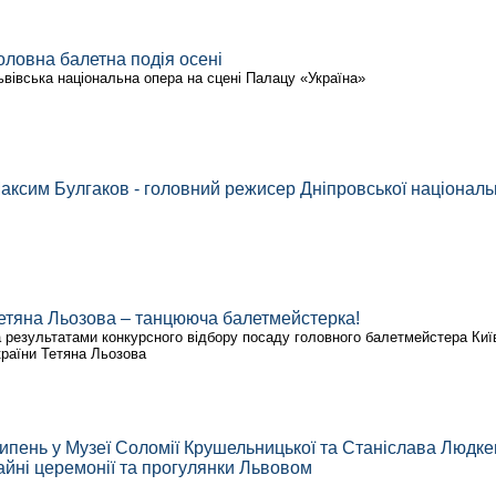
оловна балетна подія осені
ьвівська національна опера на сцені Палацу «Україна»
аксим Булгаков - головний режисер Дніпровської національ
етяна Льозова – танцююча балетмейстерка!
а результатами конкурсного відбору посаду головного балетмейстера Київ
країни Тетяна Льозова
ипень у Музеї Соломії Крушельницької та Станіслава Людкев
айні церемонії та прогулянки Львовом