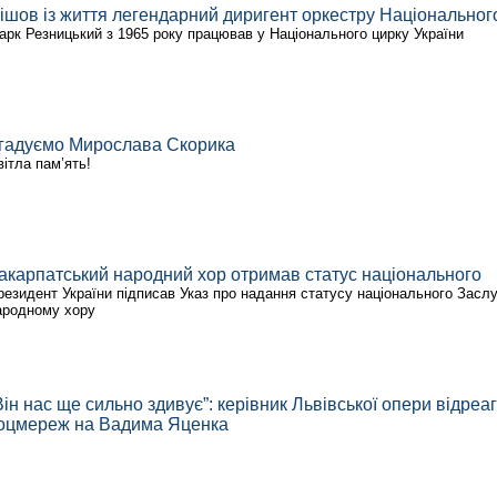
ішов із життя легендарний диригент оркестру Національног
арк Резницький з 1965 року працював у Національного цирку України
гадуємо Мирослава Скорика
вітла пам’ять!
акарпатський народний хор отримав статус національного
резидент України підписав Указ про надання статусу національного Зас
ародному хору
Він нас ще сильно здивує”: керівник Львівської опери відреаг
оцмереж на Вадима Яценка