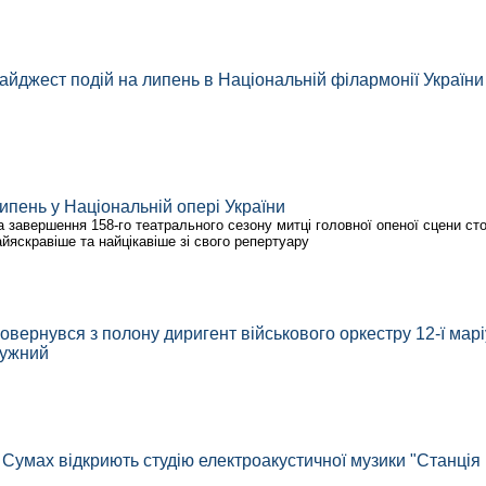
айджест подій на липень в Національній філармонії України
ипень у Національній опері України
а завершення 158-го театрального сезону митці головної опеної сцени ст
айяскравіше та найцікавіше зі свого репертуару
овернувся з полону диригент військового оркестру 12-ї марі
ужний
 Сумах відкриють студію електроакустичної музики "Станція 