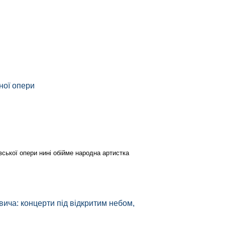
ної опери
ської опери нині обійме народна артистка
ича: концерти під відкритим небом,