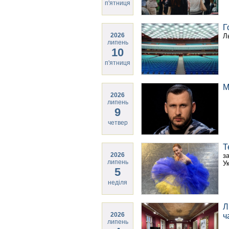
п'ятниця
Г
2026
Л
липень
10
п'ятниця
М
2026
липень
9
четвер
Т
2026
з
липень
У
5
неділя
Л
2026
ч
липень