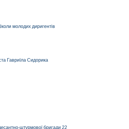
Школи молодих диригентів
іста Гавриїла Сидорика
 десантно-штурмової бригади 22