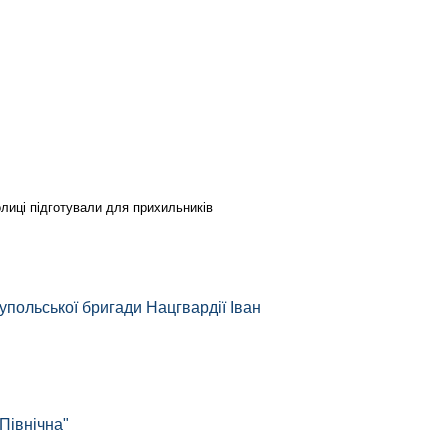
олиці підготували для прихильників
упольської бригади Нацгвардії Іван
Північна"