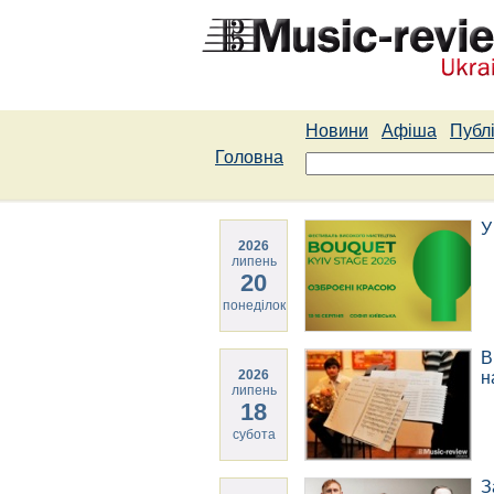
Новини
Афіша
Публі
Головна
У
2026
липень
20
понеділок
В
2026
н
липень
18
субота
З