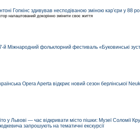
нтоні Гопкінс здивував несподіваною зміною кар'єри у 88 рок
ктор налаштований докорінно змінити своє життя
7-й Міжнародний фольклорний фестиваль «Буковинські зуст
країнська Opera Aperta відкриє новий сезон берлінської Neu
іто у Львові — час відкривати місто пішки: Музеї Соломії К
юдкевича запрошують на тематичні екскурсії