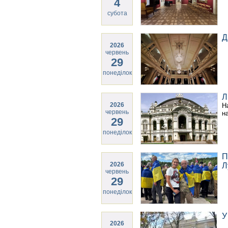
4
субота
Д
2026
червень
29
понеділок
Л
2026
Н
червень
н
29
понеділок
П
2026
Л
червень
29
понеділок
У
2026