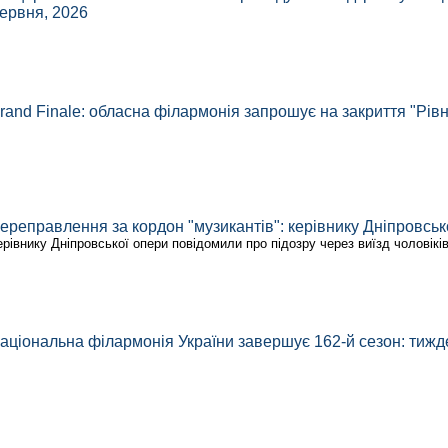
ервня, 2026
rand Finale: обласна філармонія запрошує на закриття "Рів
ереправлення за кордон "музикантів": керівнику Дніпровськ
ерівнику Дніпровської опери повідомили про підозру через виїзд чоловікі
аціональна філармонія України завершує 162-й сезон: тижд