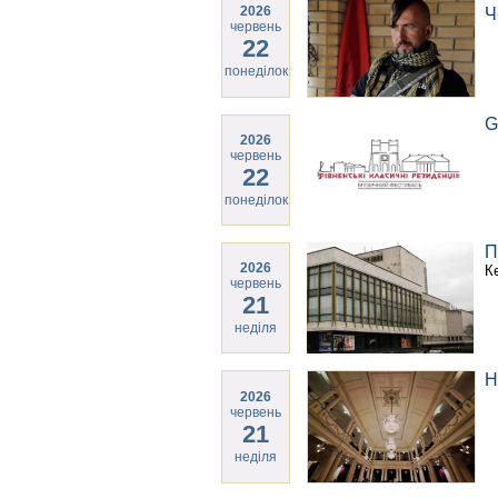
2026
Ч
червень
22
понеділок
G
2026
червень
22
понеділок
П
2026
К
червень
21
неділя
Н
2026
червень
21
неділя