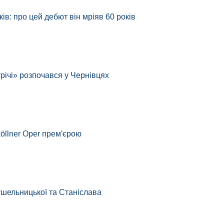
ів: про цей дебют він мріяв 60 років
річі» розпочався у Чернівцях
köllner Oper прем'єрою
рушельницької та Станіслава