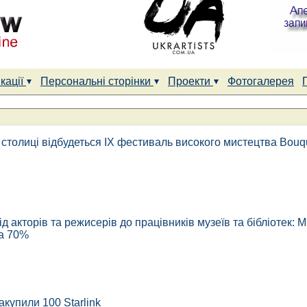
кації
Персональні сторінки
Проекти
Фотогалерея
 столиці відбудеться IX фестиваль високого мистецтва Bouqu
ід акторів та режисерів до працівників музеїв та бібліотек:
а 70%
акупили 100 Starlink