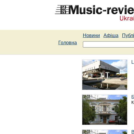
Новини
Афіша
Публі
Головна
L
Б
К
В