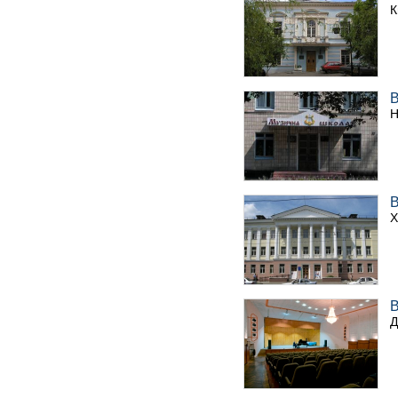
К
В
Н
В
Х
В
Д