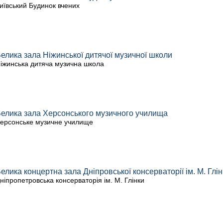
иївський Будинок вчених
елика зала Ніжинської дитячої музичної школи
іжинська дитяча музична школа
елика зала Херсонського музичного училища
ерсонське музичне училище
елика концертна зала Дніпровської консерваторії ім. М. Глін
ніпропетровська консерваторія ім. М. Глінки