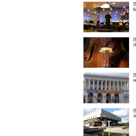
В
Б
В
Л
В
Н
В
Х