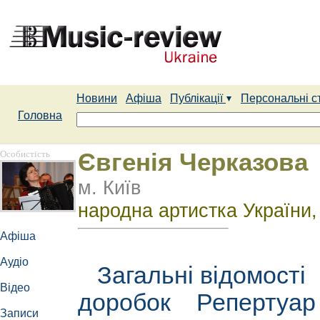
Новини
Афіша
Публікації
Персональні с
Головна
Особистість
Євгенія Черказова
м. Київ
народна артистка України,
Афіша
Аудіо
Загальні відомості
Відео
доробок
Репертуа
Записи