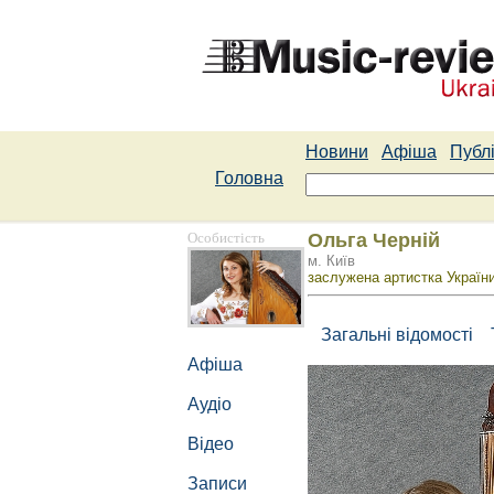
Новини
Афіша
Публі
Головна
Особистість
Ольга Черній
м. Київ
заслужена артистка Україн
Загальні відомості
Афіша
Аудіо
Відео
Записи