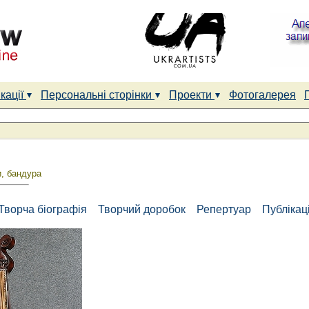
кації
Персональні сторінки
Проекти
Фотогалерея
и, бандура
Творча біографія
Творчий доробок
Репертуар
Публікаці