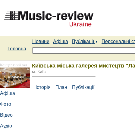
Новини
Афіша
Публікації
Персональні с
Головна
Концертний зал
Київська міська галерея мистецтв "Л
м. Київ
Історія
План
Публікації
Афіша
Фото
Відео
Аудіо