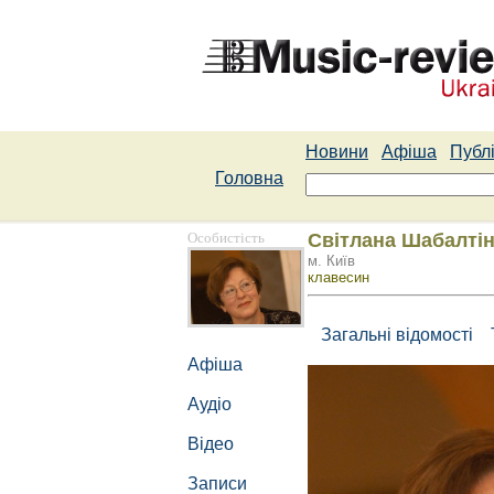
Новини
Афіша
Публі
Головна
Особистість
Світлана Шабалті
м. Київ
клавесин
Загальні відомості
Афіша
Аудіо
Відео
Записи