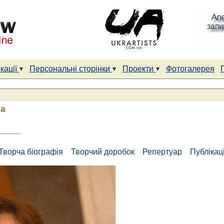
кації
Персональні сторінки
Проекти
Фотогалерея
на
Творча біографія
Творчий доробок
Репертуар
Публікаці