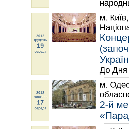
народни
м. Київ
Націона
Конце
2012
грудень
19
(запо
середа
Україн
До Дня
м. Одес
обласно
2012
жовтень
17
2-й м
середа
«Пара