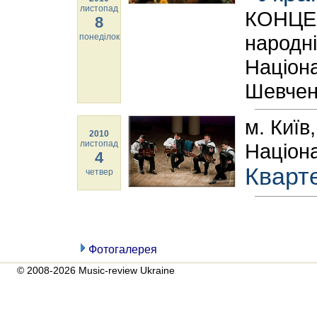
листопад
КОНЦЕР
8
народні
понеділок
Націона
Шевчен
м. Київ
2010
листопад
Націона
4
Кварте
четвер
Фотогалерея
© 2008-2026 Music-review Ukraine