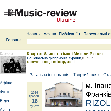
Новини
Афіша
Публікації
Персональні с
Головна
Колектив
Квартет баяністів імені Миколи Різоля
Національна філармонія України
,м. Київ
ансамбль народних інструментів
Загальна інформація
Творчий шлях
Скл
Афіша
м. Іван
Фото
Франків
2026
травень
16
RIZOL 
Відео
субота
Аудіо