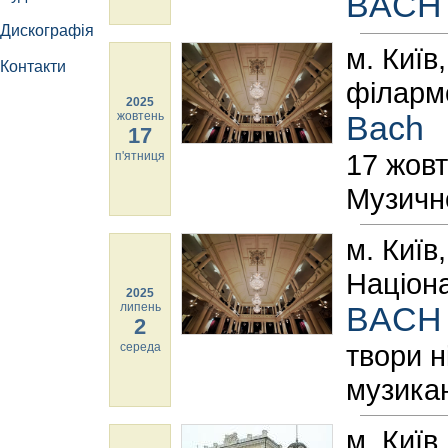
BACН
Дискографія
м. Київ
Контакти
філармо
2025
жовтень
Bach
17
17 жовт
п'ятниця
Музичн
м. Київ
Націона
2025
липень
BACH
2
твори н
середа
музикан
м. Київ