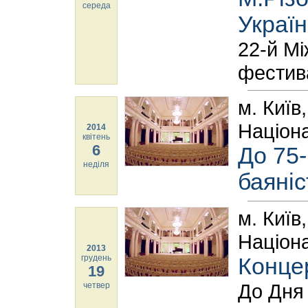
середа
Украї
22-й М
фестива
м. Київ
Націона
2014
квітень
6
До 75-
неділя
баяніс
м. Київ
Націона
2013
грудень
Конце
19
До Дня
четвер