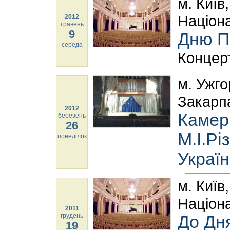
м. Київ
Націона
2012
травень
9
Дню П
середа
Концер
м. Ужго
Закарпа
2012
Камерн
березень
26
М.І.Рі
понеділок
Україн
м. Київ
Націона
2011
грудень
До Дн
19