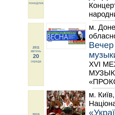
Концерт
понеділок
народни
м. Доне
обласно
Вечер
2011
квітень
музык
20
середа
XVI М
МУЗЫК
«ПРОК
м. Київ
Націона
«Украї
2010