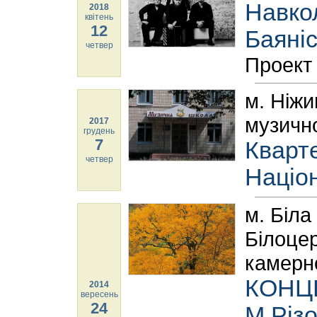
Навкол
2018
квітень
12
Баяніс
четвер
Проект
м. Ніжи
музичн
2017
грудень
7
Кварте
четвер
Націон
м. Біла
Білоцер
камерн
КОНЦЕ
2014
вересень
24
М.Різо