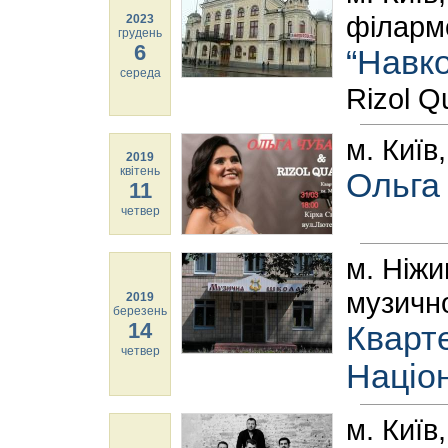
філармо
2023
грудень
6
“Навко
середа
Rizol Q
м. Київ,
2019
квітень
Ольга 
11
четвер
м. Ніжи
музичн
2019
березень
14
Кварте
четвер
Націон
м. Київ