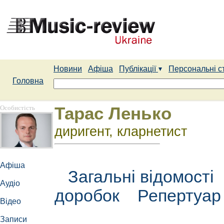
Новини
Афіша
Публікації
Персональні с
Головна
Особистість
Тарас Ленько
диригент, кларнетист
Афіша
Загальні відомості
Аудіо
доробок
Репертуа
Відео
Записи