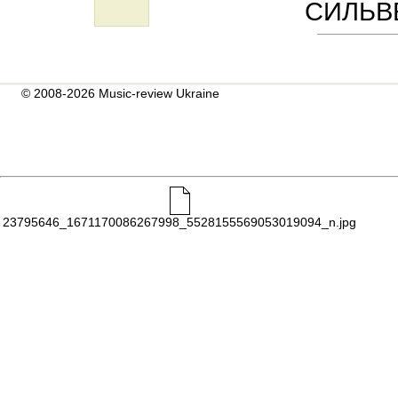
СИЛЬВ
© 2008-2026 Music-review Ukraine
23795646_1671170086267998_5528155569053019094_n.jpg