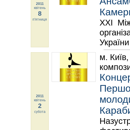
Ансамб
2011
квітень
Камер
8
п'ятниця
ХXІ Між
організ
України
м. Київ
компози
Концер
Першог
2011
молоди
квітень
2
Караб
субота
Назуст