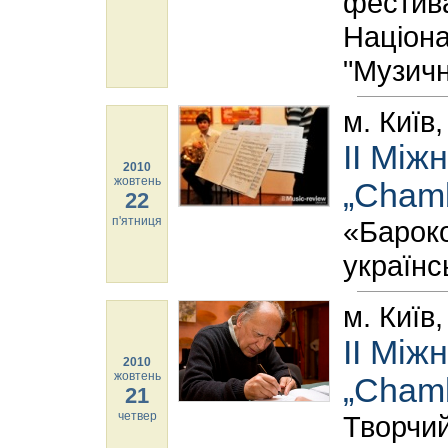
фестива
Націона
"Музичн
м. Київ
ІІ Мі
2010
жовтень
„Chamb
22
п'ятниця
«Бароко
українс
м. Київ
ІІ Мі
2010
жовтень
„Chamb
21
четвер
Творчи