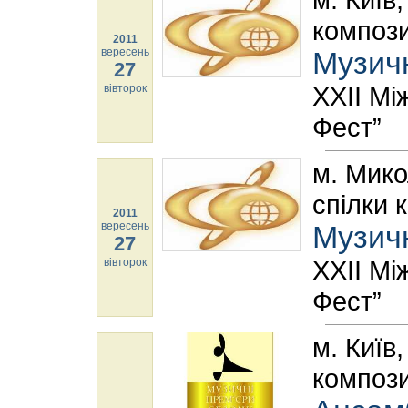
компози
2011
вересень
Музич
27
ХХІІ Мі
вівторок
Фест”
м. Мико
спілки 
2011
вересень
Музич
27
ХХІІ Мі
вівторок
Фест”
м. Київ
компози