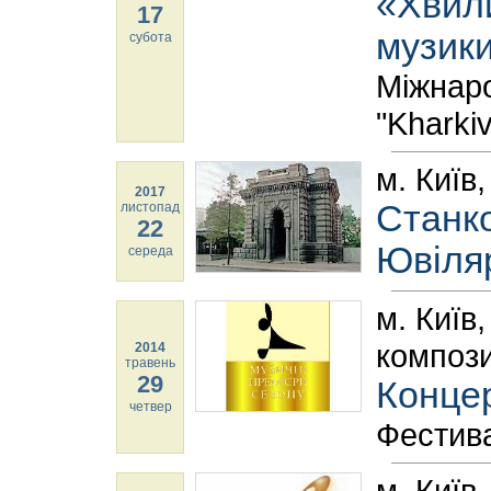
«Хвили
17
музик
субота
Міжнар
"Kharki
м. Київ
2017
Станк
листопад
22
Ювіля
середа
м. Київ
компози
2014
травень
29
Концер
четвер
Фестива
м. Київ