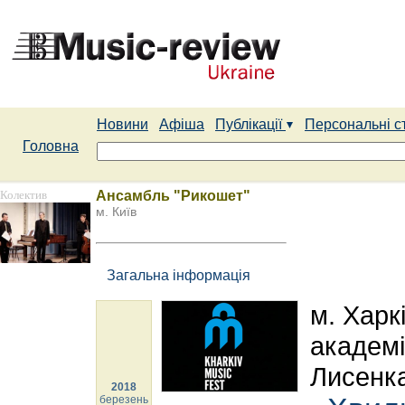
Новини
Афіша
Публікації
Персональні с
Головна
Колектив
Ансамбль "Рикошет"
м. Київ
Загальна інформація
м. Харк
академі
Лисенк
2018
березень