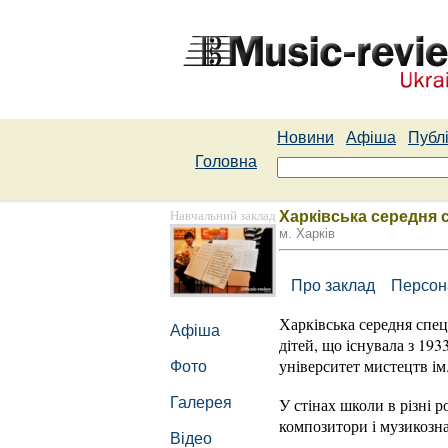
Новини
Афіша
Публі
Головна
Навчальний заклад
Харківська середня 
м. Харків
Про заклад
Персон
Харківська середня спец
Афіша
дітей, що існувала з 19
університет мистецтв ім.
Фото
Галерея
У стінах школи в різні р
композитори і музикозна
Відео