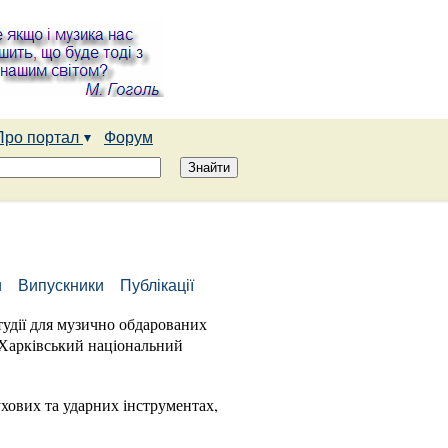
Про портал
Форум
и
Випускники
Публікації
студії для музично обдарованих
- Харківський національний
духових та ударних інструментах,