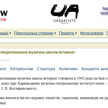
кації
Персональні сторінки
Проекти
Фотогалерея
спеціалізована музична школа-інтернат
алії
Абітурієнтам
Структура
Колективи
Концертні зал
іалізована музична школа-інтернат створена в 1943 році на базі 
33 року при Харківському музично-театральному інституті (нині 
 І. П. Котляревського).
оки вчилося багато відомих піаністів, скрипалів, виконавців на 
вці.