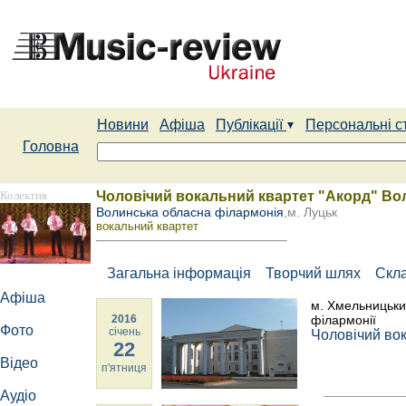
Новини
Афіша
Публікації
Персональні с
Головна
Колектив
Чоловічий вокальний квартет "Акорд" Вол
Волинська обласна філармонія
,м. Луцьк
вокальний квартет
Загальна інформація
Творчий шлях
Скл
Афіша
м. Хмельницьки
2016
філармонії
Фото
січень
Чоловічий во
22
Відео
п'ятниця
Аудіо