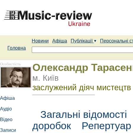
Новини
Афіша
Публікації
Персональні с
Головна
Особистість
Олександр Тарасен
м. Київ
заслужений діяч мистецтв
Афіша
Аудіо
Загальні відомості
Відео
доробок
Репертуа
Записи