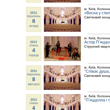
м. Київ, Колонн
«Весна у стил
2012
березень
Святковий конц
8
четвер
м. Київ, Колонн
Астор П’яццо
2012
січень
Струнний кварте
4
середа
м. Київ, Колонн
2011
"Співає душа,
березень
Святковий конце
8
вівторок
м. Київ, Колонн
2011
"П’яццолла і 
січень
4