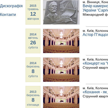
м. Вінниця, Кон
Дискографія
Вечір камерно
2015
травень
України ‘Capri
12
Контакти
Міжнародний фе
вівторок
м. Київ, Колонн
Астор П’яццол
2014
квітень
26
субота
м. Київ, Колонн
«Концерт на “
2014
березень
Струнний кварт
8
субота
м. Київ, Колонн
«Кохання - як
2013
березень
Струнний кварт
8
п'ятниця