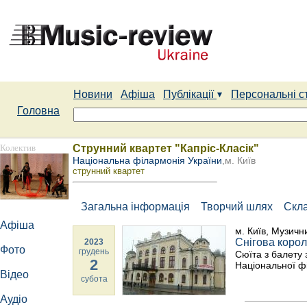
Новини
Афіша
Публікації
Персональні с
Головна
Колектив
Струнний квартет "Капріс-Класік"
Національна філармонія України
,м. Київ
cтрунний квартет
Загальна інформація
Творчий шлях
Скл
Афіша
м. Київ, Музичн
Снігова коро
2023
Фото
грудень
Сюїта з балету 
2
Національної ф
Відео
субота
Аудіо