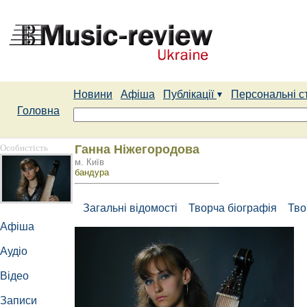
Новини
Афіша
Публікації
Персональні с
Головна
Особистість
Ганна Ніжегородова
м. Київ
бандура
Загальні відомості
Творча біографія
Тво
Афіша
Аудіо
Відео
Записи