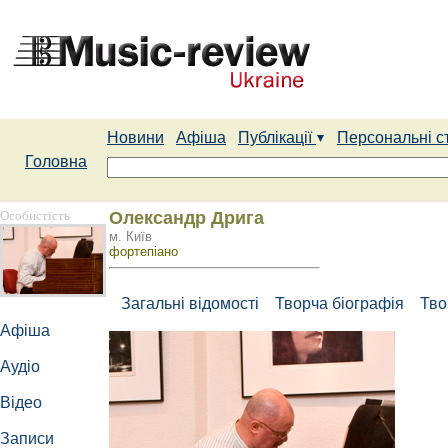
Новини
Афіша
Публікації
Персональні с
Головна
Особистість
Олександр Дрига
м. Київ
фортепіано
Загальні відомості
Творча біографія
Тво
Афіша
Аудіо
Відео
Записи