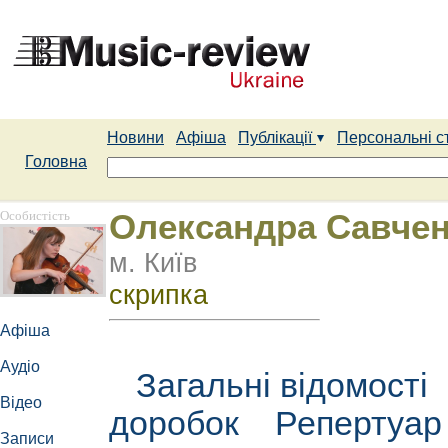
Новини
Афіша
Публікації
Персональні с
Головна
Особистість
Олександра Савче
м. Київ
скрипка
Афіша
Аудіо
Загальні відомості
Відео
доробок
Репертуа
Записи