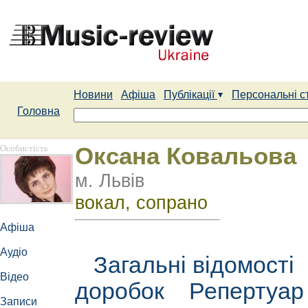
Новини
Афіша
Публікації
Персональні с
Головна
Особистість
Оксана Ковальова
м. Львів
вокал, сопрано
Афіша
Аудіо
Загальні відомості
Відео
доробок
Репертуа
Записи