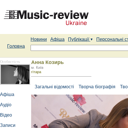
Новини
Афіша
Публікації
Персональні с
Головна
Особистість
Анна Козирь
м. Київ
гітара
Загальні відомості
Творча біографія
Тво
Афіша
Аудіо
Відео
Записи