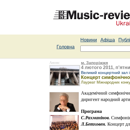
Новини
Афіша
Публі
Головна
Анонс
м. Запоріжжя
4 лютого 2011, п'ятни
Великий концертний зал ім
Концерт симфонічно
Лауреат Міжнародних конкур
Академічний симфонічн
диригент народний арт
Програма
С.Рахманінов.
Симфоні
Л.Бетховен.
Концерт дл