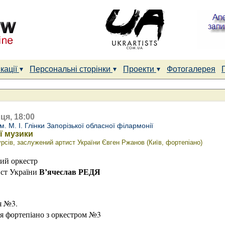
кації
Персональні сторінки
Проекти
Фотогалерея
ця, 18:00
. М. І. Глінки Запорізької обласної філармонії
ї музики
сів, заслужений артист України Євген Ржанов (Київ, фортепіано)
ий оркестр
В’ячеслав РЕДЯ
ист України
я №3.
я фортепіано з оркестром №3