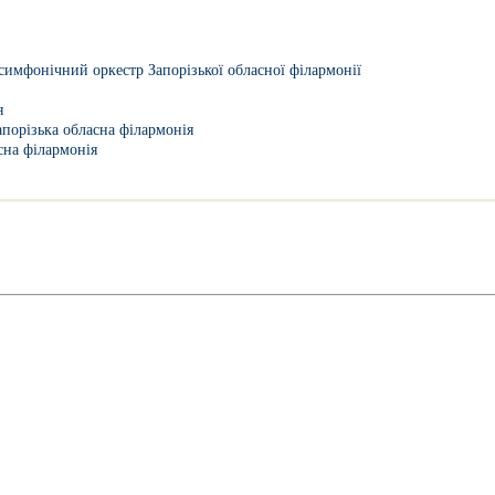
имфонічний оркестр Запорізької обласної філармонії
я
апорізька обласна філармонія
сна філармонія