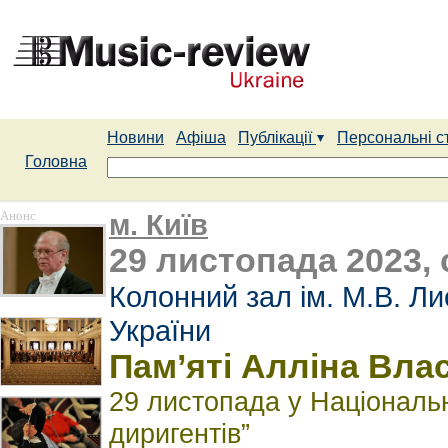
Новини
Афіша
Публікації
Персональні с
Головна
Анонс
м. Київ
29 листопада 2023, 
Колонний зал ім. М.В. Л
України
Пам’яті Алліна Вла
29 листопада у Національн
диригентів”