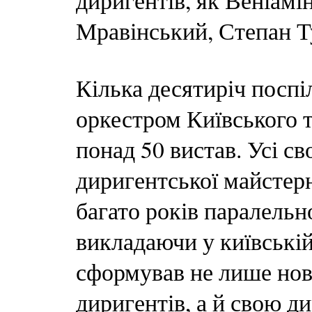
диригентів, як Веніамі
Мравінський, Степан Т
Кілька десятиріч поспі
оркестром Київського т
понад 50 вистав. Усі св
диригентської майстерн
багато років паралельн
викладаючи у київській
сформував не лише нов
диригентів, а й свою д