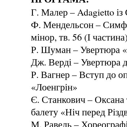
Г. Малер – Adagietto із
Ф. Мендельсон – Симф
мінор, тв. 56 (І частина
Р. Шуман – Увертюра «
Дж. Верді – Увертюра 
Р. Вагнер – Вступ до оп
«Лоенгрін»
Є. Станкович – Оксана 
балету «Ніч перед Різд
М. Равель – Хореограф