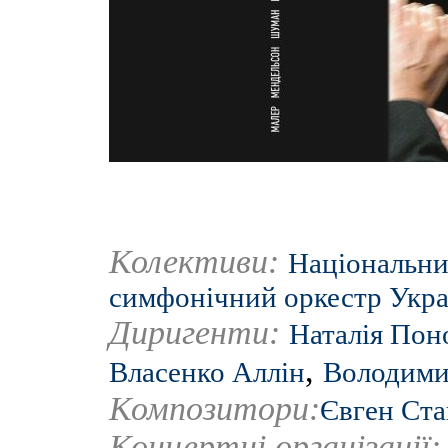
Колективи:
Національни
симфонічний оркестр Укра
Диригенти:
Наталія Пон
,
Власенко Аллін
Володими
Композитори:
Євген Ст
Концертні організації