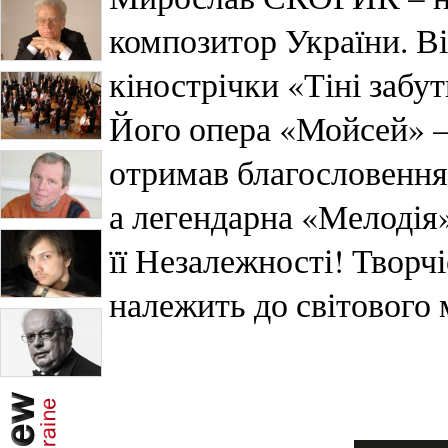
композитор України. Ві
кінострічки «Тіні забу
Його опера «Мойсей» – 
отримав благословення
а легендарна «Мелодія
її Незалежності! Твор
належить до світового 