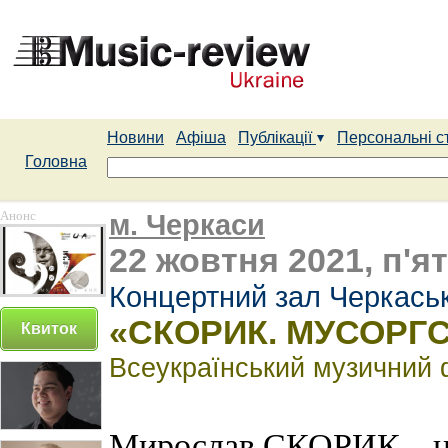
Новини
Афіша
Публікації
Персональні с
Головна
Анонс
м. Черкаси
22 жовтня 2021, п'я
Концертний зал Черкаськ
«СКОРИК. МУСОРГ
Квиток
Всеукраїнський музичний ф
Мирослав СКОРИК – не