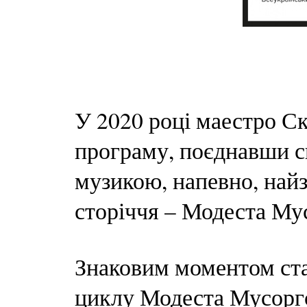
У 2020 році маестро Ск
програму, поєднавши св
музикою, напевно, най
сторіччя – Модеста Му
Знаковим моментом ста
циклу Модеста Мусоргс