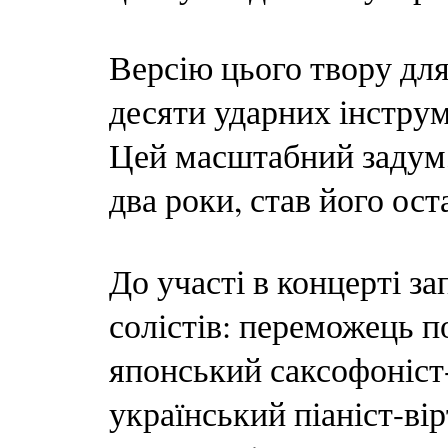
Версію цього твору дл
десяти ударних інстру
Цей масштабний задум,
два роки, став його ос
До участі в концерті з
солістів: переможець 
японський саксофоніст-
український піаніст-ві