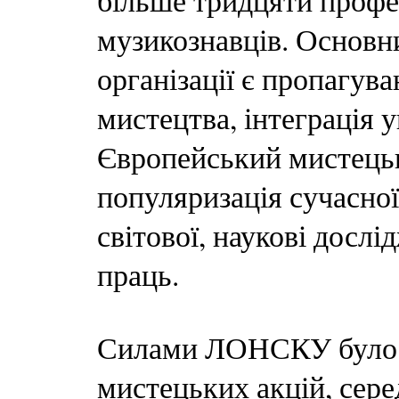
більше тридцяти профе
музикознавців. Основн
організації є пропагув
мистецтва, інтеграція 
Європейський мистецьк
популяризація сучасної 
світової, наукові дослі
праць.
Силами ЛОНСКУ було о
мистецьких акцій, сере