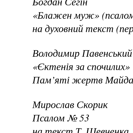
Богдан Сегін
«Блажен муж» (псалом
на духовний текст (пер
Володимир Павенський
«Єктенія за спочилих»
Пам’яті жертв Майдан
Мирослав Скорик
Псалом № 53
на текст Т. Шевченка