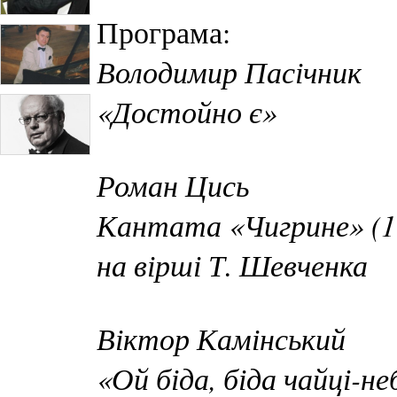
Програма:
Володимир Пасічник
«Достойно є»
Роман Цись
Кантата «Чигрине» (1
на вірші Т. Шевченка
Віктор Камінський
«Ой біда, біда чайці-не