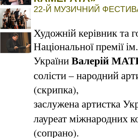
22-Й МУЗИЧНИЙ ФЕСТИВ
Художній керівник та г
Національної премії ім
Валерій МА
України
солісти – народний ар
(скрипка),
заслужена артистка Ук
лауреат міжнародних к
(сопрано).