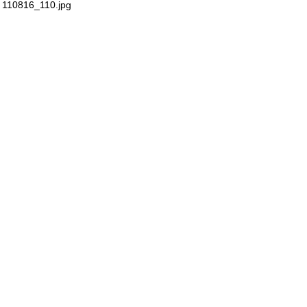
110816_110.jpg