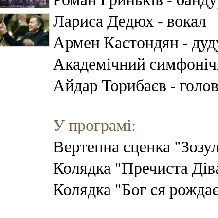
Лариса Дедюх - вокал
Армен Кастондян - дуду
Академічний симфонічн
Айдар Торибаєв - голо
У програмі:
Вертепна сценка "Зозул
Колядка "Пречиста Діва
Колядка "Бог ся рождає"