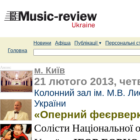
Новини
Афіша
Публікації
Персональні с
Головна
Анонс
м. Київ
21 лютого 2013, чет
Колонний зал ім. М.В. Л
України
«Оперний феєрвер
Солісти Національної 