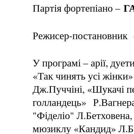
Г
Партія фортепіано –
Режисер-постановник
У програмі – арії, дует
«Так чинять усі жінки»
Дж.Пуччіні, «Шукачі п
голландець» Р.Вагнера
"Фіделіо" Л.Бетховена,
мюзиклу «Кандид» Л.Б