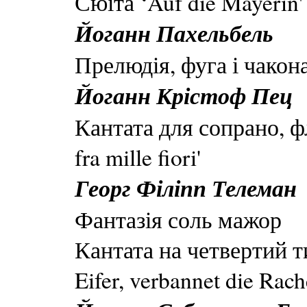
Сюїта ‘Auf die Mayerin'
Йоганн Пахельбель
Прелюдія, фуга і чакон
Йоганн Крістоф Пец
Кантата для сопрано, ф
fra mille fiori'
Георг Філіпп Телеман
Фантазія соль мажор
Кантата на четвертий 
Eifer, verbannet die Rach