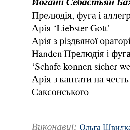
Йоганн Себастьян Ба
Прелюдія, фуга і аллег
Арія ‘Liebster Gott'
Арія з різдвяної ораторі
Handen'Прелюдія і фуга
‘Schafe konnen sicher we
Арія з кантати на чест
Саксонського
Виконавці:
Ольга Швидк