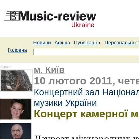
Новини
Афіша
Публікації
Персональні с
Головна
Анонс
м. Київ
10 лютого 2011, чет
Концертний зал Націонал
музики України
Концерт камерної м
Лауреат міжнародних к