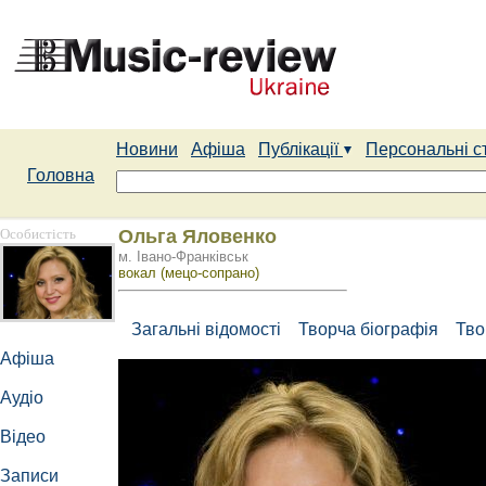
Новини
Афіша
Публікації
Персональні с
Головна
Особистість
Ольга Яловенко
м. Івано-Франківськ
вокал (мецо-сопрано)
Загальні відомості
Творча біографія
Тво
Афіша
Аудіо
Відео
Записи