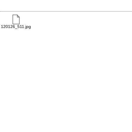
120126_511.jpg