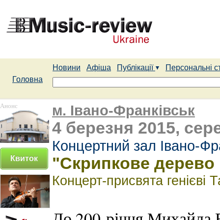
Новини
Афіша
Публікації
Персональні с
Головна
Анонс
м. Івано-Франківськ
4 березня 2015, сере
Концертний зал Івано-Фра
Квиток
"Скрипкове дерево
Концерт-присвята генієві 
До 200-річчя Михайла 