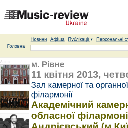
Новини
Афіша
Публікації
Персональні с
Головна
Анонс
м. Рівне
11 квітня 2013, четв
Зал камерної та органної
філармонії
Академічний камерн
обласної філармонії
Андрієвський (м.Киї